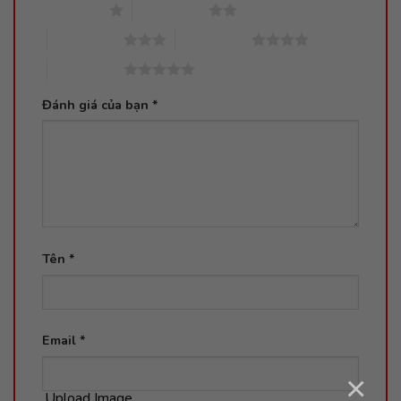
1 trên 5 sao
2 trên 5 sao
3 trên 5 sao
4 trên 5 sao
5 trên 5 sao
Đánh giá của bạn
*
Tên
*
Email
*
×
Upload Image...