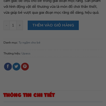
cảm giác dễ chịu cho bé trong giai đoạn mọc răng. Sản phẩm
với hình động vật dễ thương vừa là món đồ chơi thân thiết,
vừa giúp bé vượt qua giai đoạn mọc răng dễ dàng, hiệu quả.
Ngậm nướu hình táo số lượng
THÊM VÀO GIỎ HÀNG
Danh mục:
Ty ngậm cho bé
Thương hiệu:
Upass
THÔNG TIN CHI TIẾT