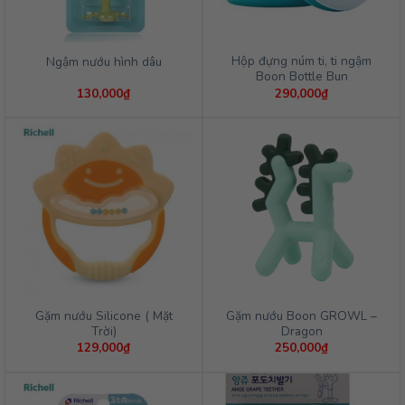
Hộp đựng núm ti, ti ngậm
Ngậm nướu hình dâu
Boon Bottle Bun
130,000
₫
290,000
₫
Gặm nướu Silicone ( Mặt
Gặm nướu Boon GROWL –
Trời)
Dragon
129,000
₫
250,000
₫