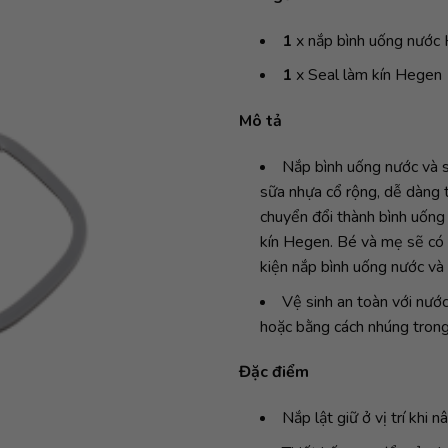
1
x nắp bình uống nướ
1
x Seal làm kín Hegen
Mô tả
Nắp bình uống nước và s
sữa nhựa cổ rộng, dễ dàng 
chuyển đổi thành bình uống
kín Hegen. Bé và mẹ sẽ có n
kiện nắp bình uống nước và
Vệ sinh an toàn với nước 
hoặc bằng cách nhúng trong
Đặc điểm
Nắp lật giữ ở vị trí khi 