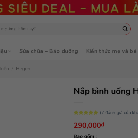
:
iệu
Sửa chữa – Bảo dưỡng
Kiến thức mẹ và bé
 kiện
/
Hegen
Nắp bình uống H
(
7
đánh giá của kh
5.00
7
trên 5
290,000
₫
dựa trên
đánh giá
Bao gồm :