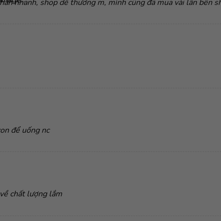
 nhắn nhanh, shop dễ thương m, mình cũng đã mua vài lần bên s
con để uống nc
 về chất lượng lắm