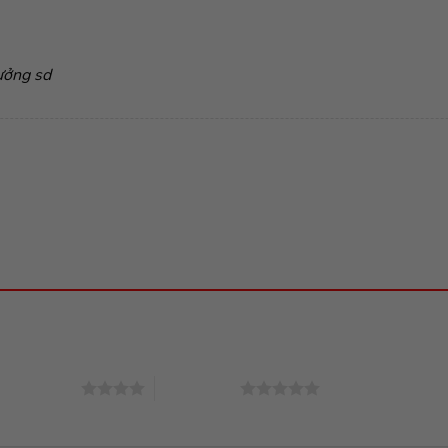
ưởng sd
4 trên 5 sao
5 trên 5 sao