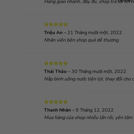
Hàng giao nhanh, đầy đủ, shop trả lời tin
sao
Được xếp
Triệu An
–
21 Tháng mười một, 2022
hạng
5
5
Nhân viên bên shop quá dễ thương
sao
Được xếp
Thái Thảo
–
30 Tháng mười một, 2022
hạng
5
5
Nắp bình uống nước tiện lợi, thay đổi cho 
sao
Được xếp
Thanh Nhàn
–
9 Tháng 12, 2022
hạng
5
5
Mua hàng của shop nhiều lần rồi, yên tâm
sao