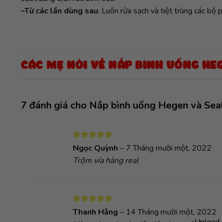
–
Từ các lần dùng sau
: Luôn rửa sạch và tiệt trùng các bộ 
CÁC MẸ NÓI VỀ NẮP BÌNH UỐNG HEG
7 đánh giá cho
Nắp bình uống Hegen và Seal
Được xếp
Ngọc Quỳnh
–
7 Tháng mười một, 2022
hạng
5
5
Trộm vía hàng real
sao
Được xếp
Thanh Hằng
–
14 Tháng mười một, 2022
hạng
5
5
Upload 