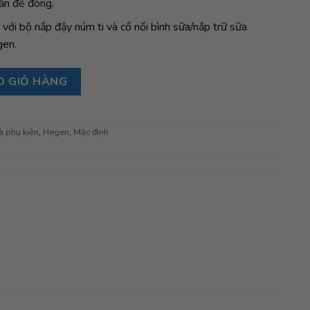
ấn để đóng.
 với bộ nắp đậy núm ti và cổ nối bình sữa/nắp trữ sữa
gen.
làm kín, Blue số lượng
O GIỎ HÀNG
à phụ kiện
,
Hegen
,
Mặc định