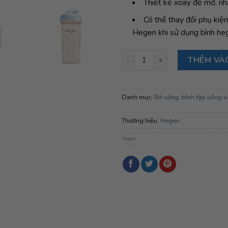
Thiết kế xoay để mở, nh
Có thể thay đổi phụ kiện
Hegen khi sử dụng bình he
Nắp bình uống Hegen và Seal 
THÊM VÀ
Danh mục:
Bé uống
,
bình tập uống v
Thương hiệu:
Hegen