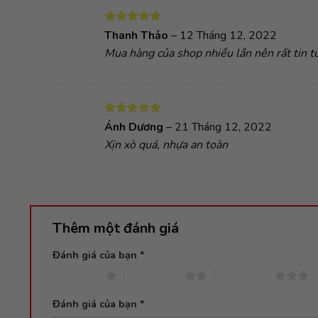
Được xếp
Thanh Thảo
–
12 Tháng 12, 2022
hạng
5
5
Mua hàng của shop nhiều lần nên rất tin t
sao
Được xếp
Ánh Dương
–
21 Tháng 12, 2022
hạng
5
5
Xịn xò quá, nhựa an toàn
sao
Thêm một đánh giá
Đánh giá của bạn
*
1 trên 5 sao
2 trên 5 sao
3 trên 5 sao
Đánh giá của bạn
*