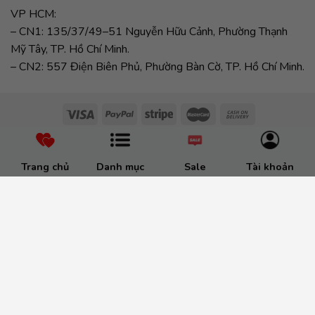
VP HCM:
– CN1: 135/37/49–51 Nguyễn Hữu Cảnh, Phường Thạnh
Mỹ Tây, TP. Hồ Chí Minh.
– CN2: 557 Điện Biên Phủ, Phường Bàn Cờ, TP. Hồ Chí Minh.
Trang chủ
Danh mục
Sale
Tài khoản