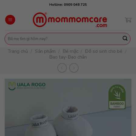
Skip
Hotline: 0909 048 725
to
content
Tìm
kiếm:
Trang chủ
/
Sản phẩm
/
Bé mặc
/
Đồ sơ sinh cho bé
/
Bao tay-Bao chân