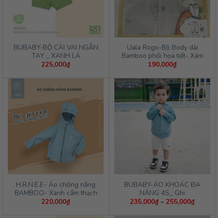
BUBABY-BỘ CÀI VAI NGẮN
Uala Rogo-Bộ Body dài
TAY _ XANH LÁ
Bamboo phối họa tiết- Xám
225,000
₫
190,000
₫
H.R.N.E.E- Áo chống nắng
BUBABY-ÁO KHOÁC ĐA
BAMBOO- Xanh cẩm thạch
NĂNG 4S_ Ghi
Khoảng
220,000
₫
235,000
₫
–
255,000
₫
giá:
từ