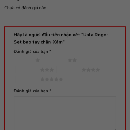
Chưa có đánh giá nào.
Hãy là người đầu tiên nhận xét “Uala Rogo-
Set bao tay chân-Xám”
Đánh giá của bạn
*
1 trên 5 sao
2 trên 5 sao
3 trên 5 sao
4 trên 5 sao
5 trên 5 sao
Đánh giá của bạn
*