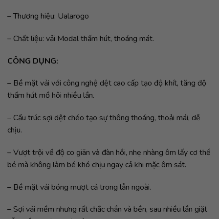
– Thương hiệu: Ualarogo
– Chất liệu: vải Modal thấm hút, thoáng mát.
CÔNG DỤNG:
– Bề mặt vải với công nghệ dệt cao cấp tạo độ khít, tăng độ
thấm hút mồ hôi nhiều lần.
– Cấu trúc sợi dệt chéo tạo sự thông thoáng, thoải mái, dễ
chịu.
– Vượt trội về độ co giãn và đàn hồi, nhẹ nhàng ôm lấy cơ thể
bé mà không làm bé khó chịu ngay cả khi mặc ôm sát.
– Bề mặt vải bóng mượt cả trong lẫn ngoài.
– Sợi vải mềm nhưng rất chắc chắn và bền, sau nhiều lần giặt