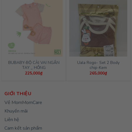
235,00
đến
255,00
BUBABY-BỘ CÀI VAI NGẮN
Uala Rogo- Set 2 Body
TAY _ HỒNG
chip-Kem
225,000
₫
265,000
₫
GIỚI THIỆU
Về MomMomCare
Khuyến mãi
Liên hệ
Cam kết sản phẩm