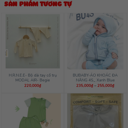
SẢN PHẨM TƯƠNG TỰ
H.R.N.E.E- Bộ dài tay cổ trụ
BUBABY-ÁO KHOÁC ĐA
MODAL AIR- Begie
NĂNG 4S_ Xanh Blue
Khoảng
220,000
₫
235,000
₫
–
255,000
₫
giá:
từ
235,00
đến
255,00