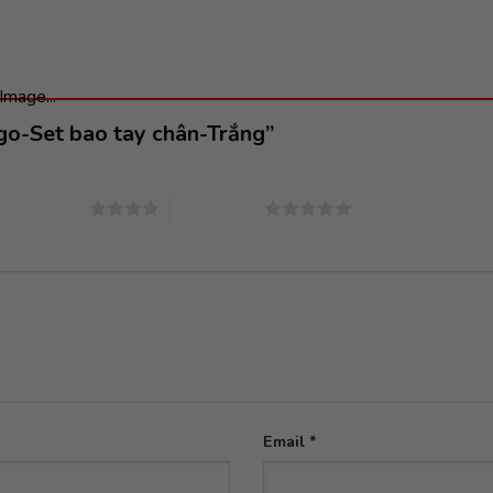
Image...
ogo-Set bao tay chân-Trắng”
4 trên 5 sao
5 trên 5 sao
Email
*