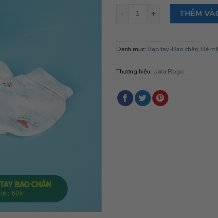
Uala Rogo-Set bao tay chân-T
THÊM VÀ
Danh mục:
Bao tay-Bao chân
,
Bé m
Thương hiệu:
Uala Rogo