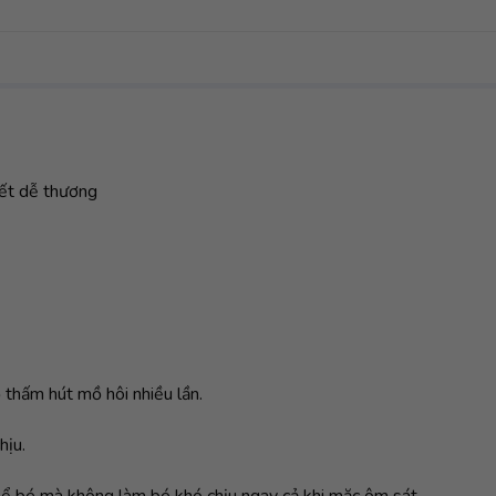
iết dễ thương
 thấm hút mồ hôi nhiều lần.
hịu.
thể bé mà không làm bé khó chịu ngay cả khi mặc ôm sát.