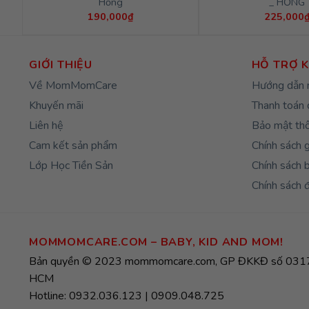
Hồng
_ HỒNG
190,000
₫
225,000
GIỚI THIỆU
HỖ TRỢ 
Về MomMomCare
Hướng dẫn 
Khuyến mãi
Thanh toán 
Liên hệ
Bảo mật thô
Cam kết sản phẩm
Chính sách 
Lớp Học Tiền Sản
Chính sách 
Chính sách đ
MOMMOMCARE.COM – BABY, KID AND MOM!
Bản quyền © 2023 mommomcare.com, GP ĐKKĐ số 0317
HCM
Hotline: 0932.036.123 | 0909.048.725