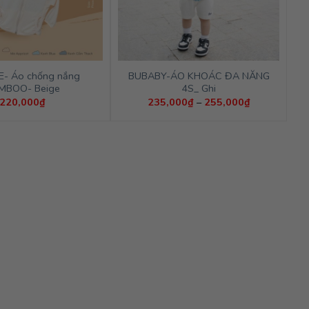
.E- Áo chống nắng
BUBABY-ÁO KHOÁC ĐA NĂNG
MBOO- Beige
4S_ Ghi
Khoảng
220,000
₫
235,000
₫
–
255,000
₫
giá:
từ
235,000₫
đến
255,000₫