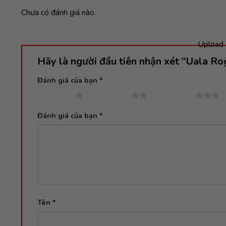
Chưa có đánh giá nào.
Upload 
Hãy là người đầu tiên nhận xét “Uala R
Đánh giá của bạn
*
1 trên 5 sao
2 trên 5 sao
3 trên 5 sao
Đánh giá của bạn
*
Tên
*