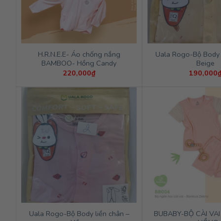
H.R.N.E.E- Áo chống nắng
Uala Rogo-Bộ Body l
BAMBOO- Hồng Candy
Beige
220,000
₫
190,000
Uala Rogo-Bộ Body liền chân –
BUBABY-BỘ CÀI VAI