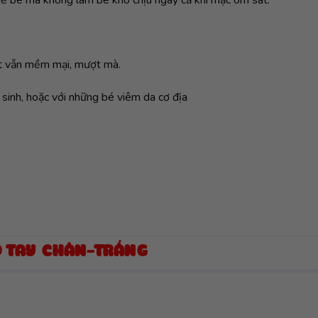
iặt vẫn mềm mại, mượt mà.
 sinh, hoặc với những bé viêm da cơ địa
O TAY CHÂN-TRẮNG