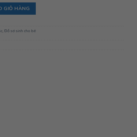
rắng số lượng
O GIỎ HÀNG
ặc
,
Đồ sơ sinh cho bé