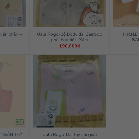
iền chân –
Uala Rogo-Bộ Body dài Bamboo
H.R.N.E
phối họa tiết- Xám
BA
₫
190,000
₫
 NGẮN TAY
Uala Rogo-Dài tay cài giữa