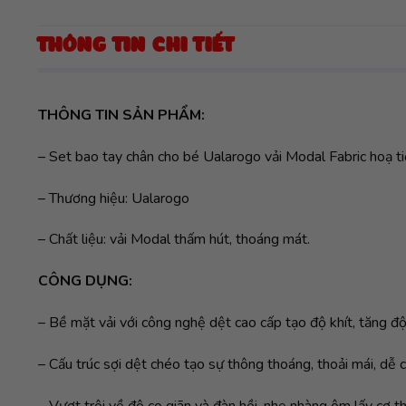
THÔNG TIN CHI TIẾT
THÔNG TIN SẢN PHẨM:
– Set bao tay chân cho bé Ualarogo vải Modal Fabric hoạ t
– Thương hiệu: Ualarogo
– Chất liệu: vải Modal thấm hút, thoáng mát.
CÔNG DỤNG:
– Bề mặt vải với công nghệ dệt cao cấp tạo độ khít, tăng độ
– Cấu trúc sợi dệt chéo tạo sự thông thoáng, thoải mái, dễ c
– Vượt trội về độ co giãn và đàn hồi, nhẹ nhàng ôm lấy cơ 