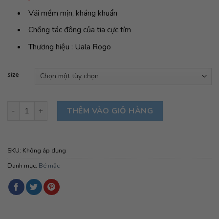
Vải mềm mịn, kháng khuẩn
Chống tác đông của tia cực tím
Thương hiệu : Uala Rogo
size
Uala Rogo- Bộ dài tay cài giữa họa tiết- Trắng Viền Hồng số lư
THÊM VÀO GIỎ HÀNG
SKU:
Không áp dụng
Danh mục:
Bé mặc