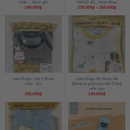
chân – Xanh ghi
NĂNG 4S_ Xanh Blue
Khoảng
190,000
₫
235,000
₫
–
255,000
₫
giá:
từ
235,00
đến
255,00
Uala Rogo- Set 2 Body
Uala Rogo-Bộ Body dài
chip- Ghi
Bamboo phối họa tiết-Trắng
viền cam
265,000
₫
190,000
₫