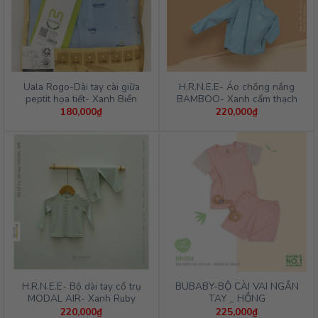
Uala Rogo-Dài tay cài giữa
H.R.N.E.E- Áo chống nắng
peptit họa tiết- Xanh Biển
BAMBOO- Xanh cẩm thạch
180,000
₫
220,000
₫
H.R.N.E.E- Bộ dài tay cổ trụ
BUBABY-BỘ CÀI VAI NGẮN
MODAL AIR- Xanh Ruby
TAY _ HỒNG
220,000
₫
225,000
₫