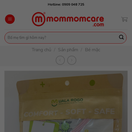
Skip
Hotline: 0909 048 725
to
content
Tìm
kiếm:
Trang chủ
/
Sản phẩm
/
Bé mặc