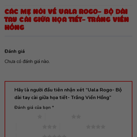
CÁC MẸ NÓI VỀ UALA ROGO- BỘ DÀI
TAY CÀI GIỮA HỌA TIẾT- TRẮNG VIỀN
HỒNG
Đánh giá
Chưa có đánh giá nào.
Hãy là người đầu tiên nhận xét “Uala Rogo- Bộ
dài tay cài giữa họa tiết- Trắng Viền Hồng”
Đánh giá của bạn
*
1 trên 5 sao
2 trên 5 sao
3 trên 5 sao
4 trên 5 sao
5 trên 5 sao