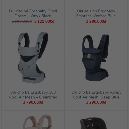
Địu cho bé Ergobaby Omni
Địu sơ sinh Ergobaby
Dream – Onyx Black
Embrace, Oxford Blue
Giá
Giá
5,690,000
₫
5,121,000
₫
3,290,000
₫
gốc
hiện
là:
tại
5,690,000₫.
là:
5,121,000₫.
Địu cho bé Ergobaby 360
Địu cho bé Ergobaby Adapt
Cool Air Mesh – Chambray
Cool Air Mesh, Deep Blue
3,790,000
₫
3,290,000
₫