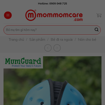
Skip
Hotline: 0909 048 725
to
content
Tìm
kiếm:
Trang chủ
/
Sản phẩm
/
Bé đi ra ngoài
/
Nón cho bé