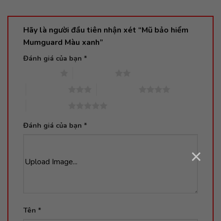
Hãy là người đầu tiên nhận xét “Mũ bảo hiểm
Mumguard Màu xanh”
Đánh giá của bạn
*
1 trên 5 sao
2 trên 5 sao
3 trên 5 sao
4 trên 5 sao
5 trên 5 sao
Đánh giá của bạn
*
×
Upload Image...
Tên
*