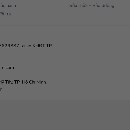
bảo hành
Sửa chữa – Bảo dưỡng
ổi trả
629887 tại sở KHĐT TP.
re.com
 Tây, TP. Hồ Chí Minh.
h.