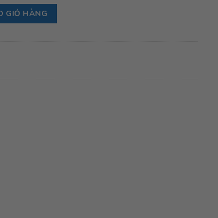
số lượng
O GIỎ HÀNG