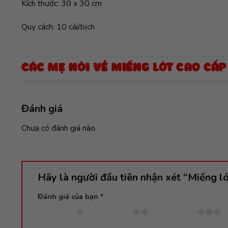
Kích thước: 30 x 30 cm
Quy cách: 10 cái/bịch
CÁC MẸ NÓI VỀ MIẾNG LÓT CAO CẤP
Đánh giá
Chưa có đánh giá nào.
Hãy là người đầu tiên nhận xét “Miếng l
Đánh giá của bạn
*
1 trên 5 sao
2 trên 5 sao
3 trên 5 sao