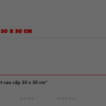
 30 X 30 CM
ót cao cấp 30 x 30 cm”
4 trên 5 sao
5 trên 5 sao