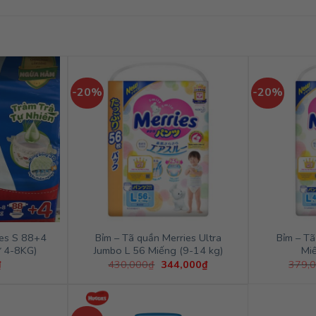
-20%
-20%
ies S 88+4
Bỉm – Tã quần Merries Ultra
Bỉm – Tã
ừ 4-8KG)
Jumbo L 56 Miếng (9-14 kg)
Mi
Giá
Giá
₫
430,000
₫
344,000
₫
379,
gốc
hiện
là:
tại
430,000₫.
là:
344,000₫.