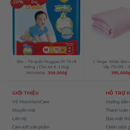
-20%
Bỉm – Tã quần Huggies M 76+8
L`Ange- Khăn tắm v
miếng ( Cho bé 6-11kg)
lớp 70×95 – 
Giá
Giá
387,000
₫
309,000
₫
395,000
gốc
hiện
là:
tại
387,000₫.
là:
309,000₫.
GIỚI THIỆU
HỖ TRỢ 
Về MomMomCare
Hướng dẫn 
Khuyến mãi
Thanh toán 
Liên hệ
Bảo mật thô
Cam kết sản phẩm
Chính sách 