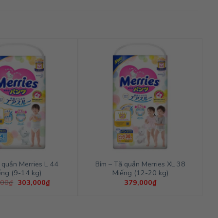
 quần Merries L 44
Bỉm – Tã quần Merries XL 38
ếng (9-14 kg)
Miếng (12-20 kg)
Giá
Giá
000
₫
303,000
₫
379,000
₫
gốc
hiện
là:
tại
379,000₫.
là:
303,000₫.