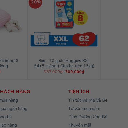
-20%
ải bông 6
Bỉm – Tã quần Huggies XXL
Hồng
54+8 miếng ( Cho bé trên 15kg)
Giá
Giá
₫
387,000
₫
309,000
₫
gốc
hiện
là:
tại
387,000₫.
là:
309,000₫.
KHÁCH HÀNG
TIỆN ÍCH
mua hàng
Tin tức về Mẹ và Bé
qua ngân hàng
Tư vấn mua sắm
ng tin
Dinh Dưỡng Cho Bé
giao hàng
Khuyến mãi