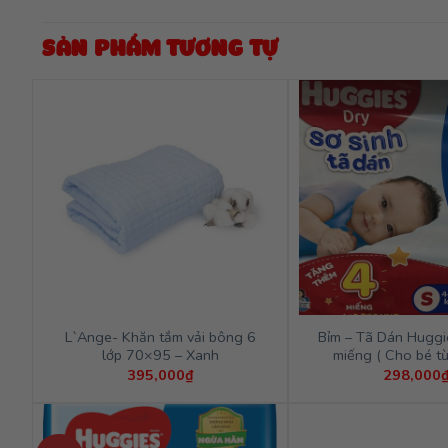
SẢN PHẨM TƯƠNG TỰ
L`Ange- Khăn tắm vải bông 6
Bỉm – Tã Dán Hugg
lớp 70×95 – Xanh
miếng ( Cho bé t
395,000
₫
298,000