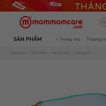
Skip
to
content
Tìm
kiếm
SẢN PHẨM
Trang chủ
Thương h
Trang chủ
/
Sản phẩm
/
Bé vệ sinh
/
Miếng lót