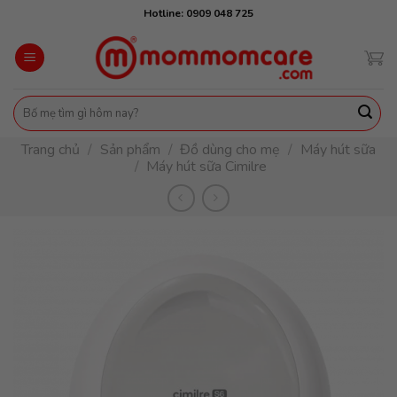
Skip
Hotline: 0909 048 725
to
content
Tìm
kiếm:
Trang chủ
/
Sản phẩm
/
Đồ dùng cho mẹ
/
Máy hút sữa
/
Máy hút sữa Cimilre