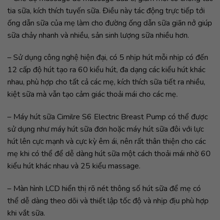
tia sữa, kích thích tuyến sữa. Điều này tác động trực tiếp tới
ống dẫn sữa của mẹ làm cho đường ống dẫn sữa giãn nở giúp
sữa chảy nhanh và nhiều, sản sinh lượng sữa nhiều hơn.
– Sử dụng công nghệ hiện đại, có 5 nhịp hút mỗi nhịp có đến
12 cấp độ hút tạo ra 60 kiểu hút, đa dạng các kiểu hút khác
nhau, phù hợp cho tất cả các mẹ, kích thích sữa tiết ra nhiều,
kiệt sữa mà vẫn tạo cảm giác thoải mái cho các mẹ.
– Máy hút sữa Cimilre S6 Electric Breast Pump có thể được
sử dụng như máy hút sữa đơn hoặc máy hút sữa đôi với lực
hút lên cực mạnh và cực kỳ êm ái, nên rất thân thiện cho các
mẹ khi có thể để dễ dàng hút sữa một cách thoải mái nhờ 60
kiểu hút khác nhau và 25 kiểu massage.
– Màn hình LCD hiển thị rõ nét thông số hút sữa để mẹ có
thể dễ dàng theo dõi và thiết lập tốc độ và nhịp địu phù hợp
khi vắt sữa.