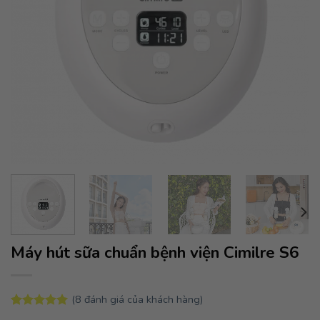
Máy hút sữa chuẩn bệnh viện Cimilre S6
(
8
đánh giá của khách hàng)
5.00
8
trên 5