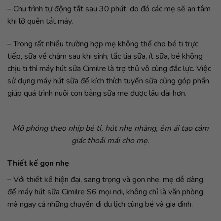
– Chu trình tự động tắt sau 30 phút, do đó các mẹ sẽ an tâm
khi lỡ quên tắt máy.
– Trong rất nhiều trường hợp mẹ không thể cho bé ti trực
tiếp, sữa về chậm sau khi sinh, tắc tia sữa, ít sữa, bé không
chịu ti thì máy hút sữa Cimilre là trợ thủ vô cùng đắc lực. Việc
sử dụng máy hút sữa để kích thích tuyến sữa cũng góp phần
giúp quá trình nuôi con bằng sữa mẹ được lâu dài hơn.
Mô phỏng theo nhịp bé ti, hút nhẹ nhàng, êm ái tạo cảm
giác thoải mái cho mẹ.
Thiết kế gọn nhẹ
– Với thiết kế hiện đại, sang trọng và gọn nhẹ, mẹ dễ dàng
để máy hút sữa Cimilre S6 mọi nơi, không chỉ là văn phòng,
mà ngay cả những chuyến đi du lịch cùng bé và gia đình.