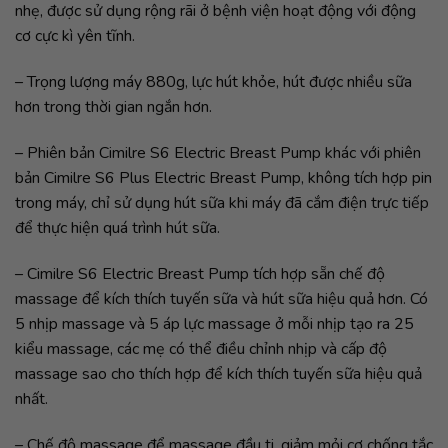
nhẹ, được sử dụng rộng rãi ở bệnh viện hoạt động với động
cơ cực kì yên tĩnh.
– Trọng lượng máy 880g, lực hút khỏe, hút được nhiều sữa
hơn trong thời gian ngắn hơn.
– Phiên bản Cimilre S6 Electric Breast Pump khác với phiên
bản Cimilre S6 Plus Electric Breast Pump, không tích hợp pin
trong máy, chỉ sử dụng hút sữa khi máy đã cắm điện trực tiếp
để thực hiện quá trình hút sữa.
– Cimilre S6 Electric Breast Pump tích hợp sẵn chế độ
massage để kích thích tuyến sữa và hút sữa hiệu quả hơn. Có
5 nhịp massage và 5 áp lực massage ở mỗi nhịp tạo ra 25
kiểu massage, các mẹ có thể điều chỉnh nhịp và cấp độ
massage sao cho thích hợp để kích thích tuyến sữa hiệu quả
nhất.
– Chế độ massage để massage đầu ti, giảm mỏi cơ chống tắc