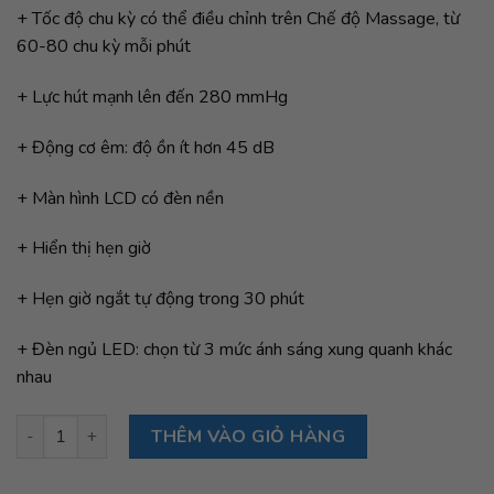
+ Tốc độ chu kỳ có thể điều chỉnh trên Chế độ Massage, từ
60-80 chu kỳ mỗi phút
+ Lực hút mạnh lên đến 280 mmHg
+ Động cơ êm: độ ồn ít hơn 45 dB
+ Màn hình LCD có đèn nền
+ Hiển thị hẹn giờ
+ Hẹn giờ ngắt tự động trong 30 phút
+ Đèn ngủ LED: chọn từ 3 mức ánh sáng xung quanh khác
nhau
Máy hút sữa chuẩn bệnh viện Cimilre S6 số lượng
THÊM VÀO GIỎ HÀNG