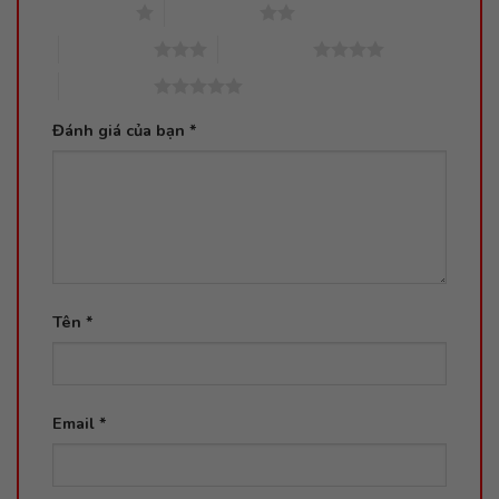
1 trên 5 sao
2 trên 5 sao
3 trên 5 sao
4 trên 5 sao
5 trên 5 sao
Đánh giá của bạn
*
Tên
*
Email
*