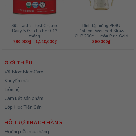
Sữa Earth’s Best Organic
Bình tập uống PPSU
Dairy 595g cho bé 0-12
Dotgom Weighed Straw
tháng
CUP 200ml – màu Pure Gold
Khoảng
780,000
₫
–
1,140,000
₫
380,000
₫
giá:
từ
780,000₫
đến
1,140,000₫
GIỚI THIỆU
Về MomMomCare
Khuyến mãi
Liên hệ
Cam kết sản phẩm
Lớp Học Tiền Sản
HỖ TRỢ KHÁCH HÀNG
Hướng dẫn mua hàng