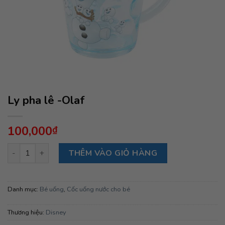
Ly pha lê -Olaf
100,000
₫
Ly pha lê -Olaf số lượng
THÊM VÀO GIỎ HÀNG
Danh mục:
Bé uống
,
Cốc uống nước cho bé
Thương hiệu:
Disney