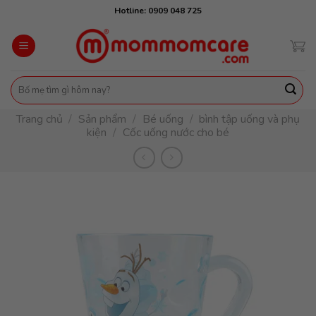
Skip
Hotline: 0909 048 725
to
content
Tìm
kiếm:
Trang chủ
/
Sản phẩm
/
Bé uống
/
bình tập uống và phụ
kiện
/
Cốc uống nước cho bé