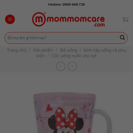
Skip
Hotline: 0909 048 725
to
content
Tìm
kiếm:
Trang chủ
/
Sản phẩm
/
Bé uống
/
bình tập uống và phụ
kiện
/
Cốc uống nước cho bé