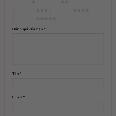
1 trên 5 sao
2 trên 5 sao
3 trên 5 sao
4 trên 5 sao
5 trên 5 sao
Đánh giá của bạn
*
Tên
*
Email
*