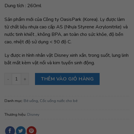
Dung tích : 260ml
Sản phẩm mới của Công ty OasisPark (Korea). Ly được làm
từ chất liệu nhựa cao cấp AS (Nhựa Styrene Acrylonitrile) và
nước tinh khiết , không BPA, an toàn cho sức khỏe, độ bền
cao, nhiệt độ sử dụng < 90 độ C.
Ly được in hình nhân vật Disney xinh xắn, trong suốt, lung linh
bắt mắt kèm vật nổi và kim tuyến sinh động.
Ly pha lê 2 lớp phối vật nổi và kim tuyến - Minnie số lượng
THÊM VÀO GIỎ HÀNG
Danh mục:
Bé uống
,
Cốc uống nước cho bé
Thương hiệu:
Disney