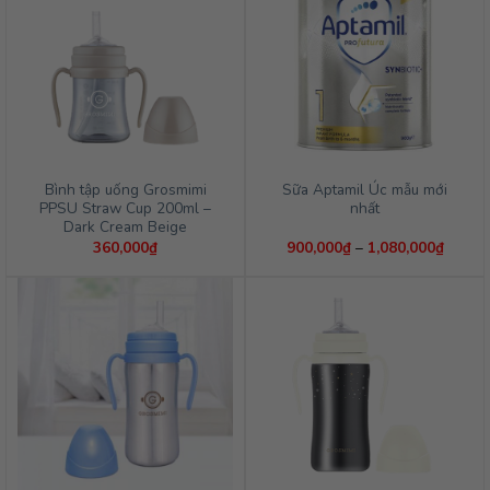
Bình tập uống Grosmimi
Sữa Aptamil Úc mẫu mới
PPSU Straw Cup 200ml –
nhất
Dark Cream Beige
Khoản
360,000
₫
900,000
₫
–
1,080,000
₫
giá:
từ
900,0
đến
1,080,