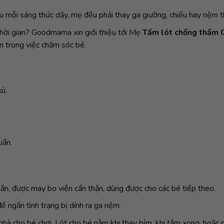
 mỗi sáng thức dậy, mẹ đều phải thay ga giường, chiếu hay nệm th
thời gian? Goodmama xin giới thiệu tới Mẹ
Tấm lót chống thấm
n trong việc chăm sóc bé.
xù.
uẩn.
hắn, được may bo viền cẩn thận, dùng được cho các bé tiếp theo.
ể ngăn tình trạng bị dính ra ga nệm.
 sàn nhà cho bé chơi. Lót cho bé nằm khi thay bỉm, khi tắm xong, 