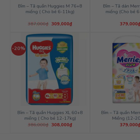
Bỉm – Tã quần Huggies M 76+8
Bỉm – Tã dán Merr
miếng ( Cho bé 6-11kg)
miếng (Cho bé 6
Giá
Giá
387,000
₫
309,000
₫
379,000
gốc
hiện
là:
tại
387,000₫.
là:
309,000₫.
-20%
Bỉm – Tã quần Huggies XL 60+8
Bỉm – Tã quần Merr
miếng ( Cho bé 12-17kg)
Miếng (12-20
Giá
Giá
386,000
₫
308,000
₫
379,000
gốc
hiện
là:
tại
386,000₫.
là: