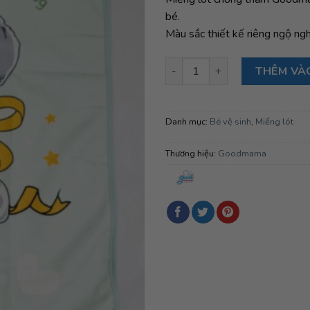
bé.
Màu sắc thiết kế riêng ngộ ng
Lót chống thấm Goodmama 50×
THÊM VÀ
Danh mục:
Bé vệ sinh
,
Miếng lót
Thương hiệu:
Goodmama