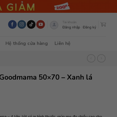
Tài khoản
Đăng nhập
Đăng ký
Hệ thống cửa hàng
Liên hệ
 Goodmama 50×70 – Xanh lá
 – 4 lớp, lót có in hình thước, giúp mẹ đo chiều cao cho