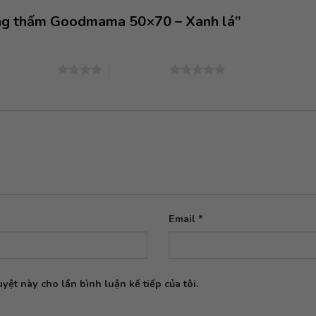
hống thấm Goodmama 50×70 – Xanh lá”
4 trên 5 sao
5 trên 5 sao
Email
*
yệt này cho lần bình luận kế tiếp của tôi.