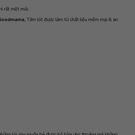
ì rất mệt mỏi.
 Goodmama,
Tấm lót được làm từ chất liệu mềm mại & an
hoặc những lúc mẹ muốn bé được bỏ bỉm cho thoáng mà không