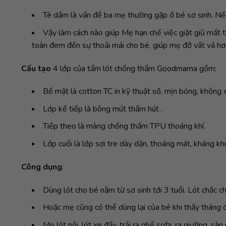
Tè dầm là vấn đề ba mẹ thường gặp ở bé sơ sinh. Nếu
Vậy làm cách nào giúp Mẹ hạn chế việc giặt giũ mất 
toàn đem đến sự thoải mái cho bé, giúp mẹ đỡ vất vả hơ
Cấu tạo
4 lớp của tấm lót chống thấm Goodmama gồm:
Bề mặt là cotton TC in kỹ thuật số, mịn bóng, không 
Lớp kế tiếp là bông mút thấm hút .
Tiếp theo là màng chống thấm TPU thoáng khí.
Lớp cuối là lớp sợi tre dày dặn, thoáng mát, kháng kh
Công dụng
:
Dùng lót cho bé nằm từ sơ sinh tới 3 tuổi. Lót chắc c
Hoặc mẹ cũng có thể dùng lại của bé khi thấy tháng đ
Mẹ lót nôi, lót xe đẩy, trải ra ghế sofa, ra giường,