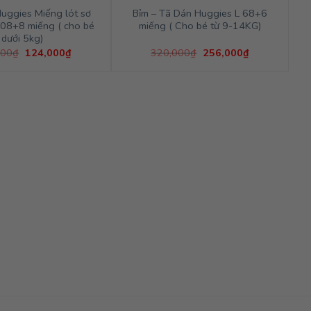
Huggies Miếng lót sơ
Bỉm – Tã Dán Huggies L 68+6
08+8 miếng ( cho bé
miếng ( Cho bé từ 9-14KG)
dưới 5kg)
Giá
Giá
Giá
Giá
000
₫
124,000
₫
320,000
₫
256,000
₫
gốc
hiện
gốc
hiện
là:
tại
là:
tại
155,000₫.
là:
320,000₫.
là:
124,000₫.
256,000₫.