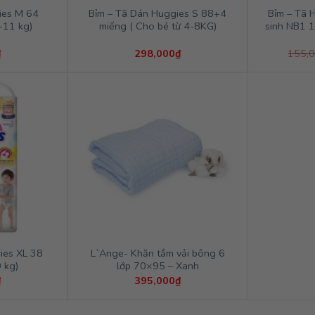
ies M 64
Bỉm – Tã Dán Huggies S 88+4
Bỉm – Tã 
-11 kg)
miếng ( Cho bé từ 4-8KG)
sinh NB1 1
₫
298,000
₫
155,
ies XL 38
L`Ange- Khăn tắm vải bông 6
 kg)
lớp 70×95 – Xanh
₫
395,000
₫