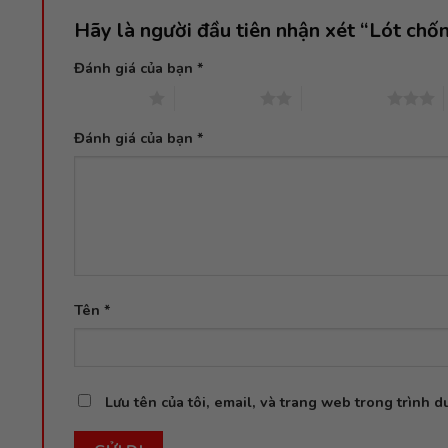
Hãy là người đầu tiên nhận xét “Lót c
Đánh giá của bạn
*
1 trên 5 sao
2 trên 5 sao
3 trên 5 sao
Đánh giá của bạn
*
Tên
*
Lưu tên của tôi, email, và trang web trong trình du