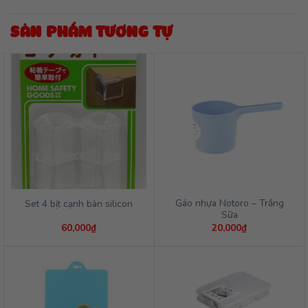
SẢN PHẨM TƯƠNG TỰ
Gáo nhựa Notoro – Trắng
Set 4 bịt cạnh bàn silicon
Sữa
60,000
₫
20,000
₫