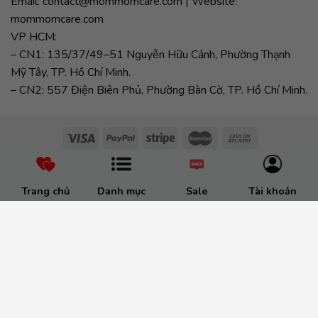
Email: contact@mommomcare.com | Website:
mommomcare.com
VP HCM:
– CN1: 135/37/49–51 Nguyễn Hữu Cảnh, Phường Thạnh
Mỹ Tây, TP. Hồ Chí Minh.
– CN2: 557 Điện Biên Phủ, Phường Bàn Cờ, TP. Hồ Chí Minh.
Trang chủ
Danh mục
Sale
Tài khoản