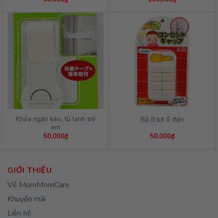
Khóa ngăn kéo, tủ lạnh trẻ
Bộ 8 bịt ổ điện
em
50,000
₫
50,000
₫
GIỚI THIỆU
Về MomMomCare
Khuyến mãi
Liên hệ