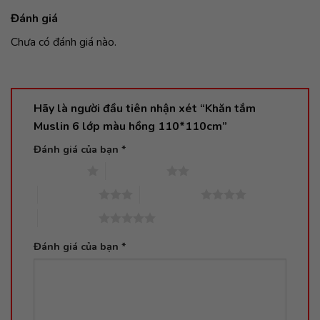
Đánh giá
Chưa có đánh giá nào.
Hãy là người đầu tiên nhận xét “Khăn tắm
Muslin 6 lớp màu hồng 110*110cm”
Đánh giá của bạn
*
1 trên 5 sao
2 trên 5 sao
3 trên 5 sao
4 trên 5 sao
5 trên 5 sao
Đánh giá của bạn
*