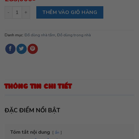
Khăn tắm Muslin 6 lớp màu hồng 110*110cm số lượng
THÊM VÀO GIỎ HÀNG
Danh mục:
Đồ dùng nhà tắm
,
Đồ dùng trong nhà
THÔNG TIN CHI TIẾT
ĐẶC ĐIỂM NỔI BẬT
Tóm tắt nội dung
ẩn