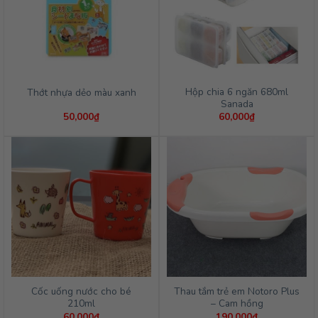
Hộp chia 6 ngăn 680ml
Thớt nhựa dẻo màu xanh
Sanada
50,000
₫
60,000
₫
Cốc uống nước cho bé
Thau tắm trẻ em Notoro Plus
210ml
– Cam hồng
60,000
₫
190,000
₫