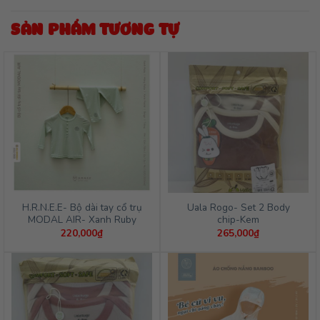
SẢN PHẨM TƯƠNG TỰ
H.R.N.E.E- Bộ dài tay cổ trụ
Uala Rogo- Set 2 Body
MODAL AIR- Xanh Ruby
chip-Kem
220,000
₫
265,000
₫