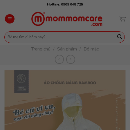
Skip
Hotline: 0909 048 725
to
content
Tìm
kiếm:
Trang chủ
/
Sản phẩm
/
Bé mặc