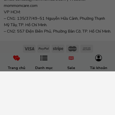
mommomcare.com
VP HCM:
– CN1: 135/37/49–51 Nguyễn Hữu Cảnh, Phường Thạnh
Mỹ Tây, TP. Hồ Chí Minh.
– CN2: 557 Điện Biên Phủ, Phường Bàn Cờ, TP. Hồ Chí Minh.
Trang chủ
Danh mục
Sale
Tài khoản