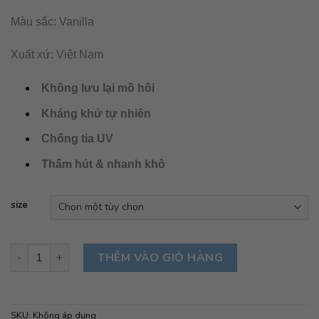
Màu sắc: Vanilla
Xuất xứ: Việt Nam
Không lưu lại mồ hôi
Kháng khử tự nhiên
Chống tia UV
Thấm hút & nhanh khô
size
H.R.N.E.E- Áo chống nắng BAMBOO- Vanilla số lượng
THÊM VÀO GIỎ HÀNG
SKU:
Không áp dụng