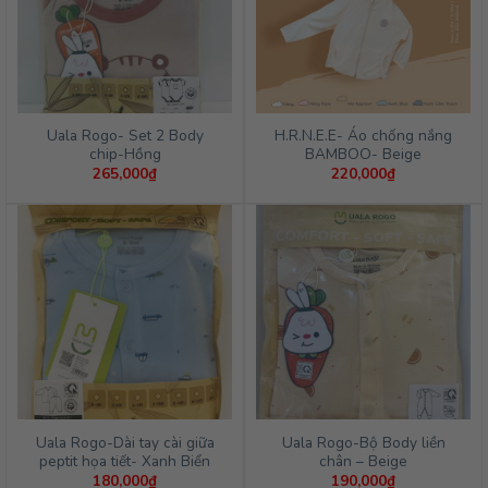
Uala Rogo- Set 2 Body
H.R.N.E.E- Áo chống nắng
chip-Hồng
BAMBOO- Beige
265,000
₫
220,000
₫
Uala Rogo-Dài tay cài giữa
Uala Rogo-Bộ Body liền
peptit họa tiết- Xanh Biển
chân – Beige
180,000
₫
190,000
₫