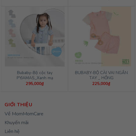
Bubaby-Bộ cộc tay
BUBABY-BỘ CÀI VAI NGẮN
PYJAMAS_Xanh mạ
TAY _ HỒNG
295,000
₫
225,000
₫
GIỚI THIỆU
Về MomMomCare
Khuyến mãi
Liên hệ