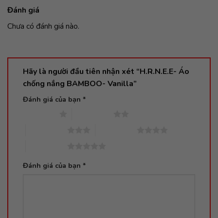
Đánh giá
Chưa có đánh giá nào.
Hãy là người đầu tiên nhận xét “H.R.N.E.E- Áo
chống nắng BAMBOO- Vanilla”
Đánh giá của bạn
*
1 trên 5 sao
2 trên 5 sao
3 trên 5 sao
4 trên 5 sao
5 trên 5 sao
Đánh giá của bạn
*