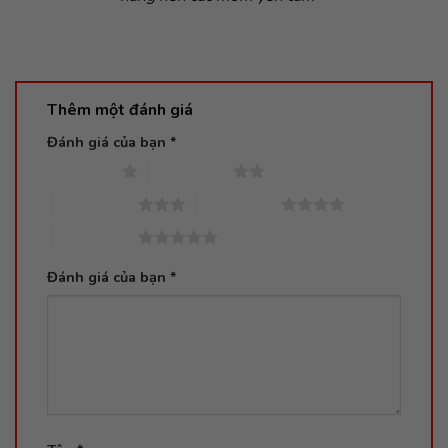
SẢN PHẨM TƯƠNG TỰ
Bộ van và cổ nối máy hút
Máy hút sữa Medela Pump In
sữa Sonata ( 1 cái )
style Advanced (bản rút gọn
thùng vàng)
300,000
₫
4,500,000
₫