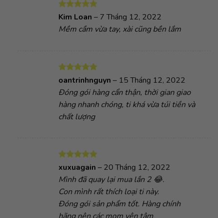
Tên
*
Email
*
Lưu tên của tôi, email, và trang web trong
trình duyệt này cho lần bình luận kế tiếp của tôi.