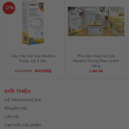
Tư vấn mua sắm
Dinh Dưỡng Cho Bé
Khuyến mãi
Sửa chữa – Bảo dưỡng
FOLLOW US
ĐỐI TÁC GIAO HÀNG
MOMMOMCARE.COM – BABY, KID AND MOM!