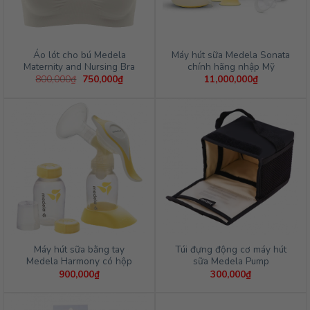
Về MomMomCare
Khuyến mãi
Liên hệ
Cam kết sản phẩm
Lớp Học Tiền Sản
HỖ TRỢ KHÁCH HÀNG
Hướng dẫn mua hàng
Thanh toán qua ngân hàng
Bảo mật thông tin
Chính sách giao hàng
Chính sách bảo hành
Chính sách đổi trả
TIỆN ÍCH
Tin tức về Mẹ và Bé