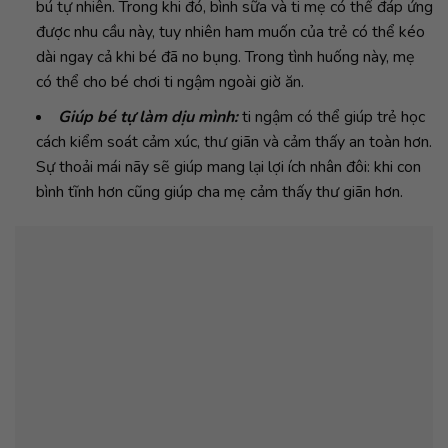
bú tự nhiên. Trong khi đó, bình sữa và ti mẹ có thể đáp ứng
được nhu cầu này, tuy nhiên ham muốn của trẻ có thể kéo
dài ngay cả khi bé đã no bụng. Trong tình huống này, mẹ
có thể cho bé chơi ti ngậm ngoài giờ ăn.
Giúp bé tự làm dịu mình:
ti ngậm có thể giúp trẻ học
cách kiểm soát cảm xúc, thư giãn và cảm thấy an toàn hơn.
Sự thoải mái nãy sẽ giúp mang lại lợi ích nhân đôi: khi con
bình tĩnh hơn cũng giúp cha mẹ cảm thấy thư giãn hơn.
Đặc điểm ti ngậm Boon:
Thiết kế hình con ngựa hồng nhỏ nhắn, dễ thương.
Làm từ chất liệu silicon không chứa BPA và PVC.
Chất liệu silicone siêu bền nên rất an toàn cho bé, cho
bé gặm nhấm suốt thời gian mọc răng. Giảm được cơn đau
khi mọc răng ở bé.