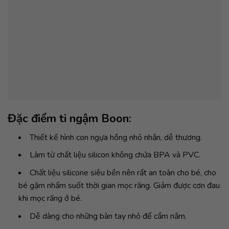
Dễ dàng cho những bàn tay nhỏ để cầm nắm.
Thích hợp dùng cho bé từ 0 – 12 tháng tuổi.
CÁC MẸ NÓI VỀ GẶM NƯỚU BOON
GROWL – UNICORN
7 đánh giá cho
Gặm nướu Boon GROWL – Unicorn
Được xếp
Huỳnh Linh
–
10 Tháng mười một, 2022
hạng
5
5
Chất lượng lắm, bé rất thích, k có nghe
sao
mùi nhựa nên rất yên tâm cho bé dùng