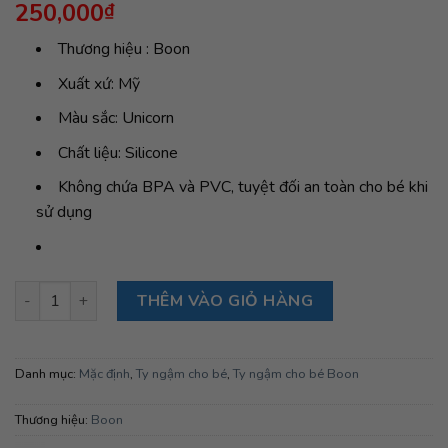
250,000
₫
dựa trên
đánh giá
Thương hiệu : Boon
Xuất xứ: Mỹ
Màu sắc: Unicorn
Chất liệu: Silicone
Không chứa BPA và PVC, tuyệt đối an toàn cho bé khi
sử dụng
Gặm nướu Boon GROWL – Unicorn số lượng
THÊM VÀO GIỎ HÀNG
Danh mục:
Mặc định
,
Ty ngậm cho bé
,
Ty ngậm cho bé Boon
Thương hiệu:
Boon