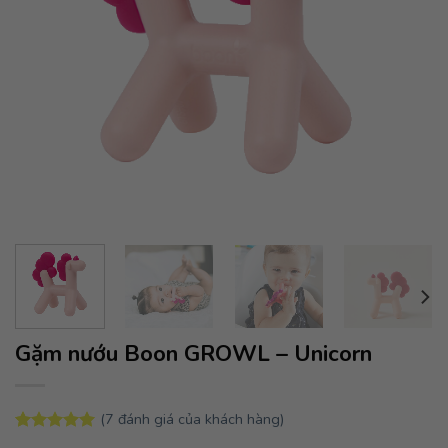
Gặm nướu Boon GROWL – Unicorn
(
7
đánh giá của khách hàng)
5.00
7
trên 5