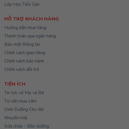
Bản quyền © 2023 mommomcare.com, GP ĐKKĐ số
0317629887 tại sở KHĐT TP. HCM
Hotline: 0932.036.123 | 0909.048.725
Email: contact@mommomcare.com | Website:
mommomcare.com
VP HCM:
– CN1: 135/37/49–51 Nguyễn Hữu Cảnh, Phường Thạnh
Mỹ Tây, TP. Hồ Chí Minh.
– CN2: 557 Điện Biên Phủ, Phường Bàn Cờ, TP. Hồ Chí Minh.