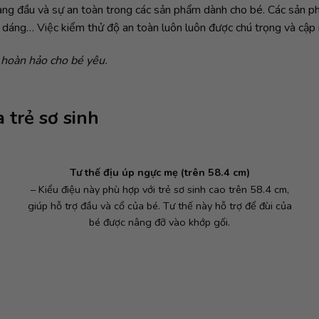
àng đầu và sự an toàn trong các sản phẩm dành cho bé. Các sản 
u dáng… Việc kiểm thử độ an toàn luôn luôn được chú trọng
và cập
 hoàn hảo cho bé yêu.
 trẻ sơ sinh
Tư thế địu úp ngực mẹ (trên 58.4 cm)
– Kiểu điệu này phù hợp với trẻ sơ sinh cao trên 58.4 cm,
giúp hỗ trợ đầu và cổ của bé. Tư thế này hỗ trợ để đùi của
bé được nâng đỡ vào khớp gối.