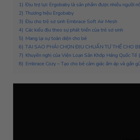
1)
Địu trợ lực Ergobaby là sản phẩm được nhiều người nổi
2)
Thương hiệu Ergobaby
3)
Địu cho trẻ sơ sinh Embrace Soft Air Mesh
4)
Các kiểu địu theo sự phát triển của trẻ sơ sinh
5)
Mang lại sự toàn diện cho bé
6)
TẠI SAO PHẢI CHỌN ĐỊU CHUẨN TƯ THẾ CHO B
7)
Khuyến nghị của Viện Loạn Sản Khớp Háng Quốc Tế (In
8)
Embrace Cozy – Tạo cho bé cảm giác ấm áp và gần gũ
Upload 