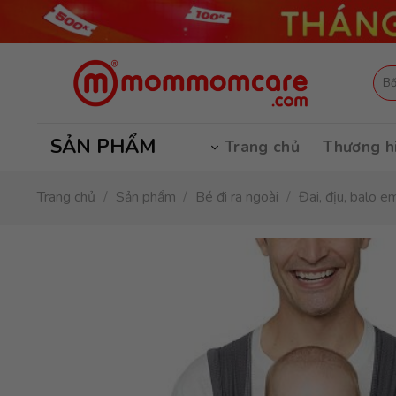
Skip
to
content
Tìm
kiếm
SẢN PHẨM
Trang chủ
Thương h
Trang chủ
/
Sản phẩm
/
Bé đi ra ngoài
/
Đai, địu, balo e