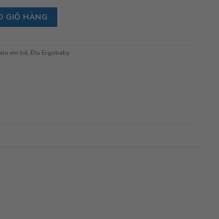
, Washed Black số lượng
O GIỎ HÀNG
balo em bé
,
Địu Ergobaby