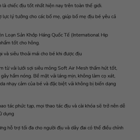
à chiếc địu tốt nhất hiện nay trên toàn thế giới.
ợ lực lý tưởng cho các bố mẹ, giúp bố mẹ địu bé yêu cả
ện Loạn Sản Khớp Háng Quốc Tế (International Hip
 phẩm tốt cho hông.
i và siêu thoải mái cho bé khi được địu
àm từ vải lưới sợi siêu mỏng Soft Air Mesh thấm hút tốt,
 gây hầm nóng. Bề mặt vải láng mịn, không làm cọ xát,
da nhạy cảm của bé và đặc biệt vải không bị biến dạng
thao tác phức tạp, mọi thao tác địu và cài khóa sẽ trở nên dễ
sử dụng
lưng hỗ trợ tối đa cho người địu và dây đai có thể điều chỉnh