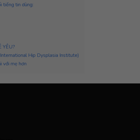
 tiếng tin dùng:
É YÊU?
ternational Hip Dysplasia Institute)
i với mẹ hơn
Image...