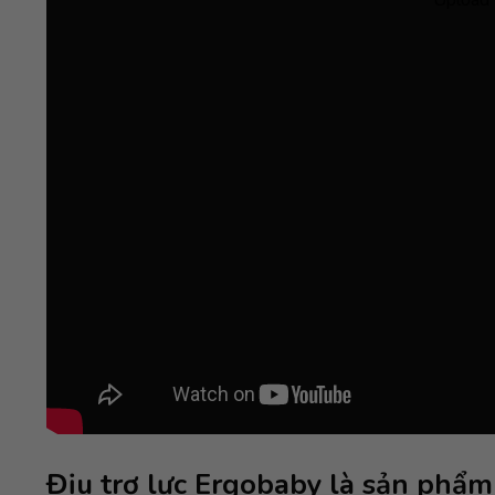
Địu trợ lực Ergobaby là sản phẩm 