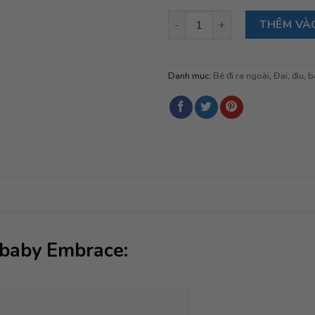
Địu sơ sinh Ergobaby Embrace
THÊM VÀ
Danh mục:
Bé đi ra ngoài
,
Đai, địu, 
gobaby Embrace: