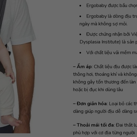
Ergobaby được bầu chọn l
Ergobaby là dòng địu tr
ngày mà không sợ mỏi.
Được chứng nhận bởi Vi
Dysplasia Institute) là sản
Với chất liệu vải mềm mạ
– Ấm áp
: Chất liệu địu được l
thông hơi, thoáng khí và không
không gây tổn thương đến làn 
hoặc bị đục khi dùng lâu
– Đơn giản hóa
: Loại bỏ các 
dàng giúp người địu dễ dàng 
– Thoải mái tối đa
: Đai thắt 
phù hợp với cơ địa từng người