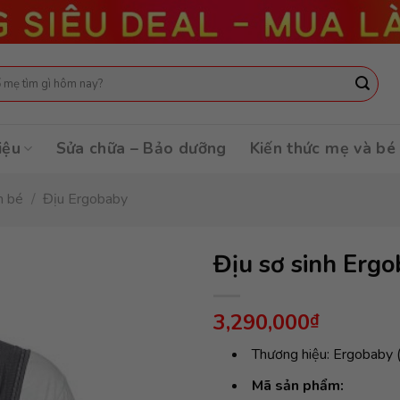
:
iệu
Sửa chữa – Bảo dưỡng
Kiến thức mẹ và bé
m bé
/
Địu Ergobaby
Địu sơ sinh Erg
3,290,000
₫
Thương hiệu: Ergobaby 
Mã sản phẩm: