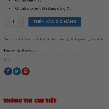
Có thể giặt máy
Có thể cho bé ti khi đang dùng địu
Địu cho bé Ergobaby Omni Dream - Pink Quartz số lượng
THÊM VÀO GIỎ HÀNG
Danh mục:
Bé đi ra ngoài
,
Đai, địu, balo em bé
,
Địu Ergobaby
,
Mặc định
Thương hiệu:
Ergobaby
THÔNG TIN CHI TIẾT