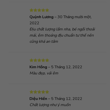
Được xếp
Quỳnh Lương
–
30 Tháng mười một,
hạng
5
5
2022
sao
Địu chất lượng lắm nha, bé ngồi thoải
mái, êm thoáng địu chuẩn tư thế nên
cũng khá an tâm
Được xếp
Kim Hồng
–
5 Tháng 12, 2022
hạng
5
5
Màu đẹp, vải êm
sao
Được xếp
Diệu Hiền
–
5 Tháng 12, 2022
hạng
5
5
Chất lượng như ý muốn
sao