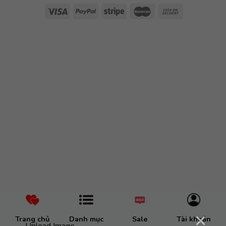
×
Trang chủ
Danh mục
Sale
Tài khoản
Upload Image...