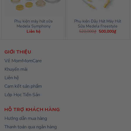
Phụ kiện máy hút sữa
Phụ kiện Dây Hút Máy Hút
Medela Symphony
Sữa Medela Freestyle
Giá
Giá
Liên hệ
520,000
₫
500,000
₫
gốc
hiện
là:
tại
520,000₫.
là:
500,000
GIỚI THIỆU
Về MomMomCare
Khuyến mãi
Liên hệ
Cam kết sản phẩm
Lớp Học Tiền Sản
HỖ TRỢ KHÁCH HÀNG
Hướng dẫn mua hàng
Thanh toán qua ngân hàng