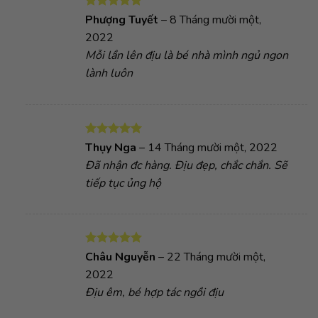
Được xếp
Phượng Tuyết
–
8 Tháng mười một,
hạng
5
5
2022
sao
Mỗi lần lên địu là bé nhà mình ngủ ngon
lành luôn
Được xếp
Thụy Nga
–
14 Tháng mười một, 2022
hạng
5
5
Đã nhận đc hàng. Địu đẹp, chắc chắn. Sẽ
sao
tiếp tục ủng hộ
Được xếp
Châu Nguyễn
–
22 Tháng mười một,
hạng
5
5
2022
sao
Địu êm, bé hợp tác ngồi địu