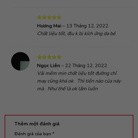
Được xếp
Hương Mai
–
13 Tháng 12, 2022
hạng
5
5
Chất liệu tốt, địu k bị kích ứng da bé
sao
Được xếp
Ngọc Liên
–
22 Tháng 12, 2022
hạng
5
5
Vải mềm mịn chất liệu tốt đường chỉ
sao
may cũng khá ok . Thì tiền nào của náy
mà . Như thế là ok lắm luôn
Thêm một đánh giá
Đánh giá của bạn
*