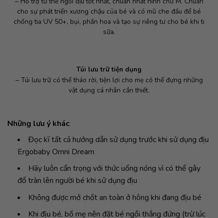
– Hỗ trợ tư thế ngồi địu tốt nhất, chuẩn nhất hình chữ M. Chuẩn
cho sự phát triển xương chậu của bé và có mũ che đầu để bé
chống tia UV 50+, bụi, phấn hoa và tạo sự riêng tư cho bé khi ti
sữa.
Túi lưu trữ tiện dụng
– Túi lưu trữ có thể tháo rời, tiện lợi cho mẹ có thể đựng những
vật dụng cá nhân cần thiết.
Những lưu ý khác
Đọc kĩ tất cả hướng dẫn sử dụng trước khi sử dụng địu
Ergobaby Omni Dream
Hãy luôn cẩn trọng với thức uống nóng vì có thể gây
đổ tràn lên người bé khi sử dụng địu
Không được mở chốt an toàn ở hông khi đang địu bé
Khi địu bé, bố mẹ nên đặt bé ngồi thẳng đứng (trừ lúc