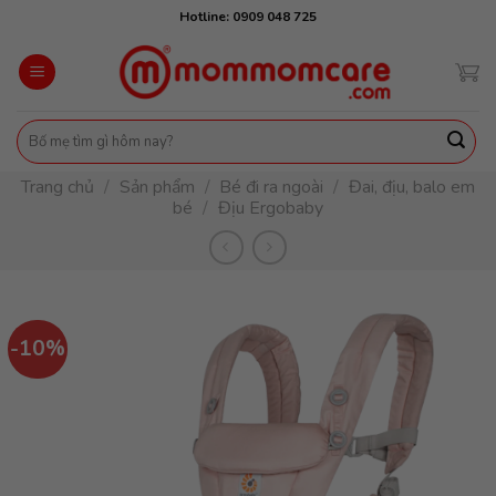
Skip
Hotline: 0909 048 725
to
content
Tìm
kiếm:
Trang chủ
/
Sản phẩm
/
Bé đi ra ngoài
/
Đai, địu, balo em
bé
/
Địu Ergobaby
-10%