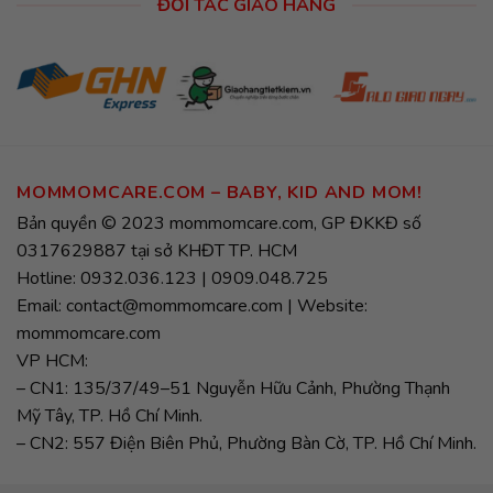
ĐỐI TÁC GIAO HÀNG
MOMMOMCARE.COM – BABY, KID AND MOM!
Bản quyền © 2023 mommomcare.com, GP ĐKKĐ số
0317629887 tại sở KHĐT TP. HCM
Hotline: 0932.036.123 | 0909.048.725
Email: contact@mommomcare.com | Website:
mommomcare.com
VP HCM:
– CN1: 135/37/49–51 Nguyễn Hữu Cảnh, Phường Thạnh
Mỹ Tây, TP. Hồ Chí Minh.
– CN2: 557 Điện Biên Phủ, Phường Bàn Cờ, TP. Hồ Chí Minh.