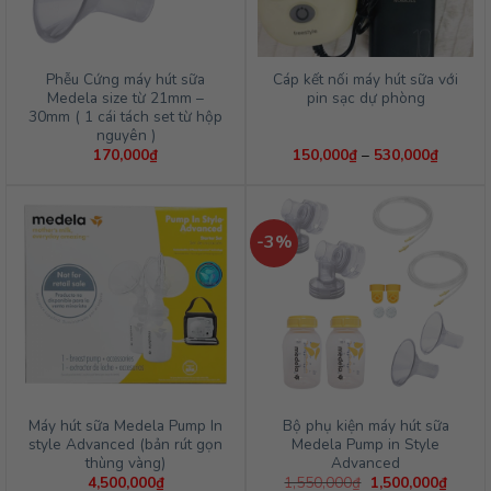
Phễu Cứng máy hút sữa
Cáp kết nối máy hút sữa với
Medela size từ 21mm –
pin sạc dự phòng
30mm ( 1 cái tách set từ hộp
nguyên )
Khoảng
170,000
₫
150,000
₫
–
530,000
₫
giá:
từ
150,00
đến
530,00
-3%
Máy hút sữa Medela Pump In
Bộ phụ kiện máy hút sữa
style Advanced (bản rút gọn
Medela Pump in Style
thùng vàng)
Advanced
Giá
Giá
4,500,000
₫
1,550,000
₫
1,500,000
₫