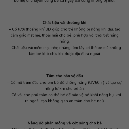
bố mẹ di chuyển cùng bé cả ngày dài cũng không bị mỏi.
Chất liệu vải thoáng khí
– Có lưới thoáng khí 3D giúp cho trẻ không bị nóng khi địu, tạo
cảm giác mát mẻ, thoải mái cho bé, phù hợp với thời tiết nắng
nóng.
– Chất liệu vải mềm mại, nhẹ nhàng, ôm lấy cơ thể bé mà không
làm bé khó chịu khi được địu đi ra ngoài
Tấm che bảo vệ đầu
– Có mũ trùm đầu cho em bé để chống nắng (UV50 +) và tạo sự
riêng tư khi cho bé ăn.
– Có vải che phủ toàn cơ thể bé để bảo vệ bé khỏi nắng bụi khi
ra ngoài, tạo không gian an toàn cho bé ngủ
Nâng đỡ phần mông và cột sống cho bé