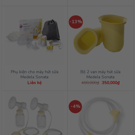
gốc
hiện
là:
tại
1,550,000₫.
là:
1,500,
-13%
Phụ kiện cho máy hút sữa
Bộ 2 van máy hút sữa
Medela Sonata
Medela Sonata
Giá
Giá
Liên hệ
400,000
₫
350,000
₫
gốc
hiện
là:
tại
400,000₫.
là:
350,000
-4%