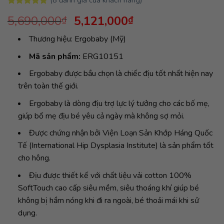
5.00
8
trên 5
Giá
Giá
5,690,000
5,121,000
₫
₫
dựa trên
đánh giá
gốc
hiện
Thương hiệu: Ergobaby (Mỹ)
là:
tại
5,690,000₫.
là:
Mã sản phẩm:
ERG10151
5,121,000₫.
Ergobaby được bầu chọn là chiếc địu tốt nhất hiện nay
trên toàn thế giới.
Ergobaby là dòng địu trợ lực lý tưởng cho các bố mẹ,
giúp bố mẹ địu bé yêu cả ngày mà không sợ mỏi.
Được chứng nhận bởi Viện Loạn Sản Khớp Háng Quốc
Tế (International Hip Dysplasia Institute) là sản phẩm tốt
cho hông.
Địu được thiết kế với chất liệu vải cotton 100%
SoftTouch cao cấp siêu mềm, siêu thoáng khí giúp bé
không bị hầm nóng khi đi ra ngoài, bé thoải mái khi sử
dụng.