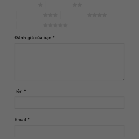
1 trên 5 sao
2 trên 5 sao
3 trên 5 sao
4 trên 5 sao
5 trên 5 sao
Đánh giá của bạn
*
Tên
*
Email
*