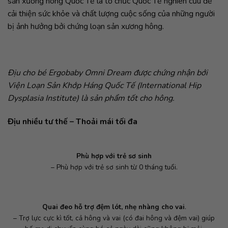
sản xương hông Quốc Tế là tổ chức Quốc Tế nghiên cứu để
cải thiện sức khỏe và chất lượng cuộc sống của những người
bị ảnh hưởng bởi chứng loạn sản xương hông.
Địu cho bé Ergobaby Omni Dream được chứng nhận bới
Viện Loạn Sản Khớp Háng Quốc Tế (International Hip
Dysplasia Institute) là sản phẩm tốt cho hông.
Địu nhiều tư thế – Thoải mái tối đa
Phù hợp với trẻ sơ sinh
– Phù hợp với trẻ sơ sinh từ 0 tháng tuổi.
Quai đeo hỗ trợ đệm lót, nhẹ nhàng cho vai
.
– Trợ lực cực kì tốt, cả hông và vai (có đai hông và đệm vai) giúp