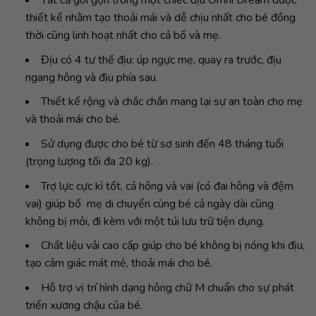
Tất cả gói gọn trong một chiếc địu Omni Dream được
thiết kế nhằm tạo thoải mái và dễ chịu nhất cho bé đồng
thời cũng linh hoạt nhất cho cả bố và mẹ.
Địu có 4 tư thế địu: úp ngực mẹ, quay ra trước, địu
ngang hông và địu phía sau.
Thiết kế rộng và chắc chắn mang lại sự an toàn cho mẹ
và thoải mái cho bé.
Sử dụng được cho bé từ sơ sinh đến 48 tháng tuổi
(trọng lượng tối đa 20 kg).
Trợ lực cực kì tốt, cả hông và vai (có đai hông và đệm
vai) giúp bố mẹ di chuyển cùng bé cả ngày dài cũng
không bị mỏi, đi kèm với một túi lưu trữ tiện dụng.
Chất liệu vải cao cấp giúp cho bé không bị nóng khi địu,
tạo cảm giác mát mẻ, thoải mái cho bé.
Hỗ trợ vị trí hình dạng hông chữ M chuẩn cho sự phát
triển xương chậu của bé.