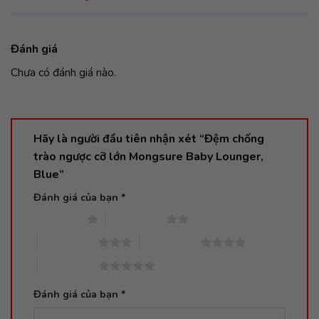
Đánh giá
Chưa có đánh giá nào.
Hãy là người đầu tiên nhận xét “Đệm chống
trào ngược cỡ lớn Mongsure Baby Lounger,
Blue”
Đánh giá của bạn
*
1 trên 5 sao
2 trên 5 sao
3 trên 5 sao
4 trên 5 sao
5 trên 5 sao
Đánh giá của bạn
*