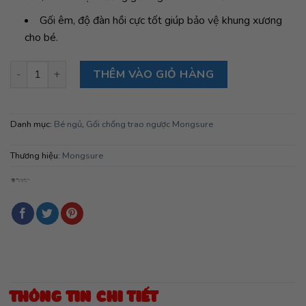
Gối êm, độ đàn hồi cực tốt giúp bảo vệ khung xương
cho bé.
Đệm chống trào ngược cỡ lớn Mongsure Baby Lounger, Blue số
THÊM VÀO GIỎ HÀNG
Danh mục:
Bé ngủ
,
Gối chống trao ngược Mongsure
Thương hiệu:
Mongsure
THÔNG TIN CHI TIẾT