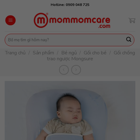
Skip
Hotline: 0909 048 725
to
content
Tìm
kiếm:
Trang chủ
/
Sản phẩm
/
Bé ngủ
/
Gối cho bé
/
Gối chống
trao ngược Mongsure