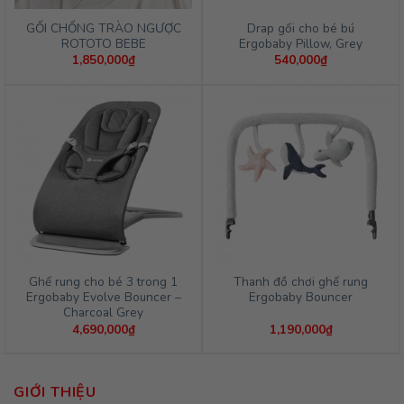
GỐI CHỐNG TRÀO NGƯỢC
Drap gối cho bé bú
ROTOTO BEBE
Ergobaby Pillow, Grey
1,850,000
₫
540,000
₫
Ghế rung cho bé 3 trong 1
Thanh đồ chơi ghế rung
Ergobaby Evolve Bouncer –
Ergobaby Bouncer
Charcoal Grey
4,690,000
₫
1,190,000
₫
GIỚI THIỆU