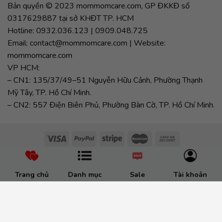
Bản quyền © 2023 mommomcare.com, GP ĐKKĐ số
0317629887 tại sở KHĐT TP. HCM
Hotline: 0932.036.123 | 0909.048.725
Email: contact@mommomcare.com | Website:
mommomcare.com
VP HCM:
– CN1: 135/37/49–51 Nguyễn Hữu Cảnh, Phường Thạnh
Mỹ Tây, TP. Hồ Chí Minh.
– CN2: 557 Điện Biên Phủ, Phường Bàn Cờ, TP. Hồ Chí Minh.
Trang chủ
Danh mục
Sale
Tài khoản