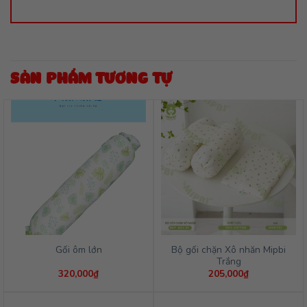
SẢN PHẨM TƯƠNG TỰ
Bộ gối chặn Xô nhăn Mipbi
Gối ôm lớn
Trắng
320,000
₫
205,000
₫