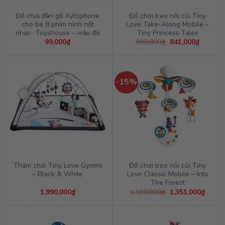
Đồ chơi đàn gõ Xylophone
Đồ chơi treo nôi cũi Tiny
cho bé 8 phím hình nốt
Love Take-Along Mobile –
nhạc- Toyshouse – màu đỏ
Tiny Princess Tales
Giá
Giá
99,000
₫
990,000
₫
841,000
₫
gốc
hiện
là:
tại
990,000₫.
là:
841,000
-15%
Thảm chơi Tiny Love Gymini
Đồ chơi treo nôi cũi Tiny
– Black & White
Love Classic Mobile – Into
The Forest
Giá
Giá
1,990,000
₫
1,590,000
₫
1,351,000
₫
gốc
hiện
là:
tại
1,590,000₫.
là:
1,351,