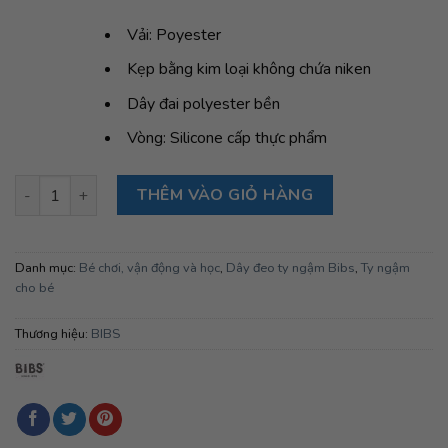
Vải: Poyester
Kẹp bằng kim loại không chứa niken
Dây đai polyester bền
Vòng: Silicone cấp thực phẩm
Dây đeo ty ngậm BIBS Pacifier Clip Loop, Ivory số lượng
THÊM VÀO GIỎ HÀNG
Danh mục:
Bé chơi, vận động và học
,
Dây đeo ty ngậm Bibs
,
Ty ngậm
cho bé
Thương hiệu:
BIBS