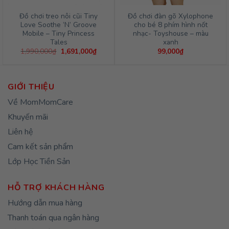
Đồ chơi treo nôi cũi Tiny
Đồ chơi đàn gõ Xylophone
Love Soothe ‘N’ Groove
cho bé 8 phím hình nốt
Mobile – Tiny Princess
nhạc- Toyshouse – màu
Tales
xanh
Giá
Giá
1,990,000
₫
1,691,000
₫
99,000
₫
gốc
hiện
là:
tại
1,990,000₫.
là:
1,691,000₫.
GIỚI THIỆU
Về MomMomCare
Khuyến mãi
Liên hệ
Cam kết sản phẩm
Lớp Học Tiền Sản
HỖ TRỢ KHÁCH HÀNG
Hướng dẫn mua hàng
Thanh toán qua ngân hàng