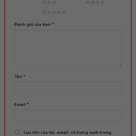
3 trên 5 sao
4 trên 5 sao
5 trên 5 sao
Đánh giá của bạn
*
Tên
*
Email
*
Lưu tên của tôi, email, và trang web trong