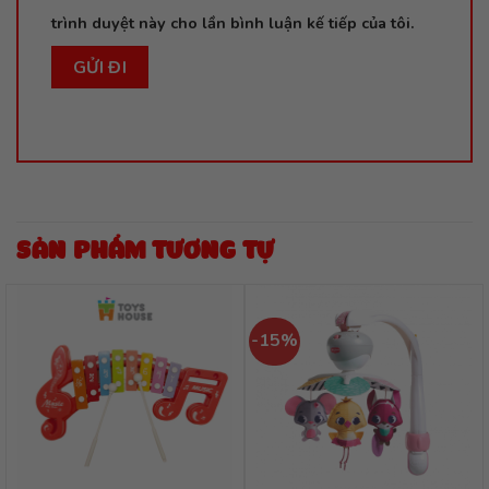
trình duyệt này cho lần bình luận kế tiếp của tôi.
SẢN PHẨM TƯƠNG TỰ
-15%