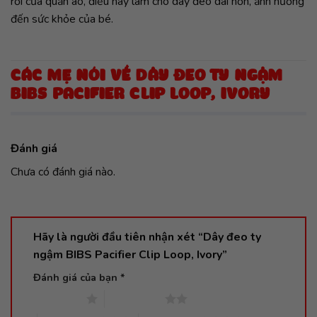
rời của quần áo, điều này làm cho dây đeo dài hơn, ảnh hưởng
đến sức khỏe của bé.
CÁC MẸ NÓI VỀ DÂY ĐEO TY NGẬM
BIBS PACIFIER CLIP LOOP, IVORY
Đánh giá
Chưa có đánh giá nào.
Hãy là người đầu tiên nhận xét “Dây đeo ty
ngậm BIBS Pacifier Clip Loop, Ivory”
Đánh giá của bạn
*
1 trên 5 sao
2 trên 5 sao