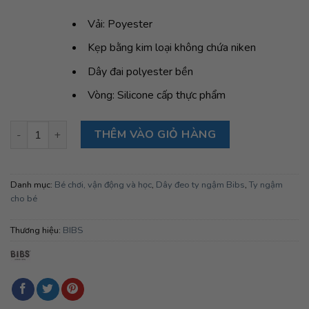
Vải: Poyester
Kẹp bằng kim loại không chứa niken
Dây đai polyester bền
Vòng: Silicone cấp thực phẩm
Dây đeo ty ngậm BIBS Pacifier Clip Loop, Blush số lượng
THÊM VÀO GIỎ HÀNG
Danh mục:
Bé chơi, vận động và học
,
Dây đeo ty ngậm Bibs
,
Ty ngậm
cho bé
Thương hiệu:
BIBS