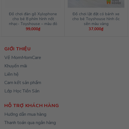
Đồ chơi đàn gõ Xylophone
Đồ chơi lật đật có bánh xe
cho bé 8 phím hình nốt
cho bé Toyshouse hình ốc
nhạc- Toyshouse – màu đỏ
sên màu vàng
99,000
₫
37,000
₫
GIỚI THIỆU
Về MomMomCare
Khuyến mãi
Liên hệ
Cam kết sản phẩm
Lớp Học Tiền Sản
HỖ TRỢ KHÁCH HÀNG
Hướng dẫn mua hàng
Thanh toán qua ngân hàng