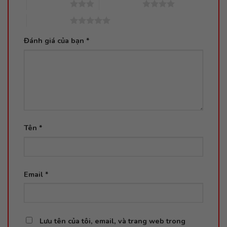
3 trên 5 sao
4 trên 5 sao
5 trên 5 sao
Đánh giá của bạn
*
Tên
*
Email
*
Lưu tên của tôi, email, và trang web trong