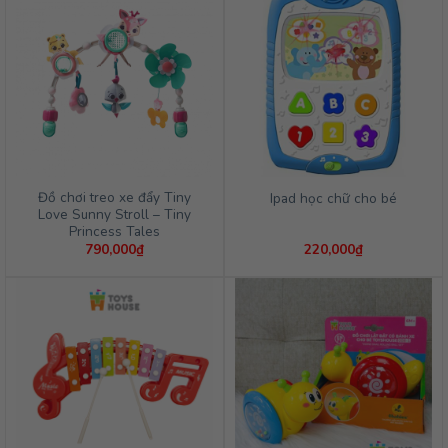
1,351,000₫.
Đồ chơi treo xe đẩy Tiny
Ipad học chữ cho bé
Love Sunny Stroll – Tiny
Princess Tales
790,000
₫
220,000
₫