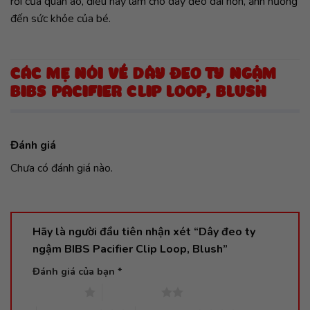
rời của quần áo, điều này làm cho dây đeo dài hơn, ảnh hưởng
đến sức khỏe của bé.
CÁC MẸ NÓI VỀ DÂY ĐEO TY NGẬM
BIBS PACIFIER CLIP LOOP, BLUSH
Đánh giá
Chưa có đánh giá nào.
Hãy là người đầu tiên nhận xét “Dây đeo ty
ngậm BIBS Pacifier Clip Loop, Blush”
Đánh giá của bạn
*
1 trên 5 sao
2 trên 5 sao