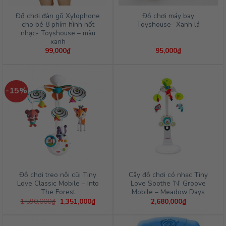
Đồ chơi đàn gõ Xylophone
Đồ chơi máy bay
cho bé 8 phím hình nốt
Toyshouse- Xanh lá
nhạc- Toyshouse – màu
xanh
99,000
₫
95,000
₫
-15%
Đồ chơi treo nôi cũi Tiny
Cây đồ chơi có nhạc Tiny
Love Classic Mobile – Into
Love Soothe ‘N’ Groove
The Forest
Mobile – Meadow Days
Giá
Giá
1,590,000
₫
1,351,000
₫
2,680,000
₫
gốc
hiện
là:
tại
1,590,000₫.
là: