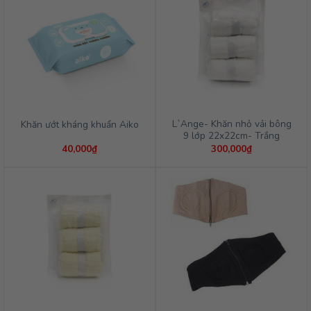
L`Ange- Khăn nhỏ vải bông
Khăn ướt kháng khuẩn Aiko
9 lớp 22x22cm- Trắng
40,000
₫
300,000
₫