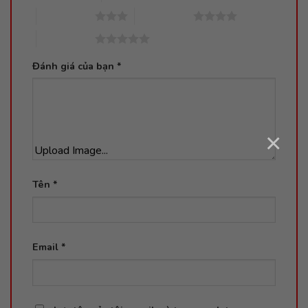
3 trên 5 sao
4 trên 5 sao
5 trên 5 sao
Đánh giá của bạn
*
×
Upload Image...
Tên
*
Email
*