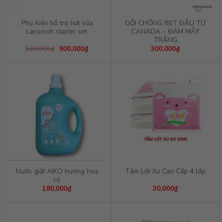
Phụ Kiện hỗ trợ hút sữa
GỐI CHỐNG BẸT ĐẦU TỪ
Lansinoh starter set
CANADA – ĐÁM MÂY
TRẮNG
Giá
Giá
920,000
₫
900,000
₫
300,000
₫
gốc
hiện
là:
tại
920,000₫.
là:
900,000₫.
Nước giặt AIKO hương hoa
Tấm Lót Xu Cao Cấp 4 lớp
cỏ
180,000
₫
30,000
₫