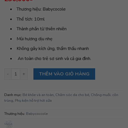
Thương hiệu: Babycocole
Thể tích: 10ml
Thành phần từ thiên nhiên
Mùi hương dịu nhẹ
Không gây kích ứng, thẩm thấu nhanh
An toàn cho trẻ sơ sinh và cả gia đình.
Bút chấm vết muỗi đốt chiết xuất hạnh nhân và dầu oliu Babyc
THÊM VÀO GIỎ HÀNG
Danh mục:
Bé khỏe và an toàn
,
Chăm sóc da cho bé
,
Chống muỗi, côn
trùng
,
Phụ kiện hỗ trợ hút sữa
Thương hiệu:
Babycoccole