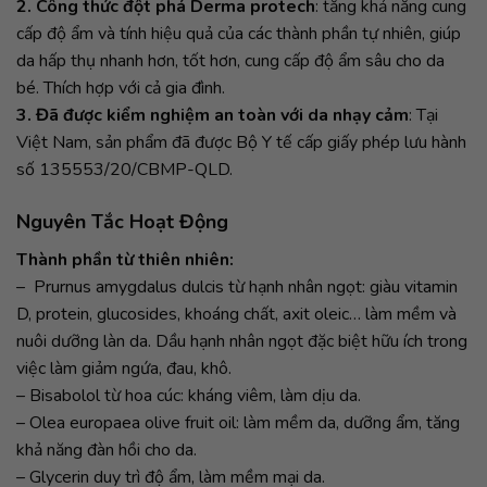
2. Công thức đột phá Derma protech
: tăng khả năng cung
cấp độ ẩm và tính hiệu quả của các thành phần tự nhiên, giúp
da hấp thụ nhanh hơn, tốt hơn, cung cấp độ ẩm sâu cho da
bé. Thích hợp với cả gia đình.
3. Đ
ã được kiểm nghiệm an toàn với da nhạy cảm
: Tại
Việt Nam, sản phẩm đã được Bộ Y tế cấp giấy phép lưu hành
số 135553/20/CBMP-QLD.
Nguyên Tắc Hoạt Động
Thành phần từ thiên nhiên:
– Prurnus amygdalus dulcis từ hạnh nhân ngọt: giàu vitamin
D, protein, glucosides, khoáng chất, axit oleic… làm mềm và
nuôi dưỡng làn da. Dầu hạnh nhân ngọt đặc biệt hữu ích trong
việc làm giảm ngứa, đau, khô.
– Bisabolol từ hoa cúc: kháng viêm, làm dịu da.
– Olea europaea olive fruit oil: làm mềm da, dưỡng ẩm, tăng
khả năng đàn hồi cho da.
– Glycerin duy trì độ ẩm, làm mềm mại da.