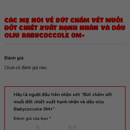
CÁC MẸ NÓI VỀ BÚT CHẤM VẾT MUỖI
ĐỐT CHIẾT XUẤT HẠNH NHÂN VÀ DẦU
OLIU BABYCOCCOLE 0M+
Đánh giá
Chưa có đánh giá nào.
Hãy là người đầu tiên nhận xét “Bút chấm vết
muỗi đốt chiết xuất hạnh nhân và dầu oliu
Babycoccole 0M+”
Đánh giá của bạn
*
1 trên 5 sao
2 trên 5 sao