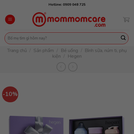
Skip
Hotline: 0909 048 725
to
content
Tìm
kiếm:
Trang chủ
/
Sản phẩm
/
Bé uống
/
Bình sữa, núm ti, phụ
kiện
/
Hegen
-10%