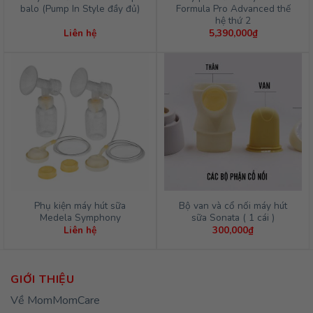
balo (Pump In Style đầy đủ)
Formula Pro Advanced thế
hệ thứ 2
Liên hệ
5,390,000
₫
Phụ kiện máy hút sữa
Bộ van và cổ nối máy hút
Medela Symphony
sữa Sonata ( 1 cái )
Liên hệ
300,000
₫
GIỚI THIỆU
Về MomMomCare