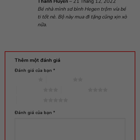
Được xếp
Thanh Huyền
–
21 Tháng 12, 2022
hạng
5
5
Bé nhà mình sd bình Hegen trộm vía bé
sao
ti tốt nè. Bộ này mua đi tặng cũng xịn xò
nữa.
Thêm một đánh giá
Đánh giá của bạn
*
1 trên 5 sao
2 trên 5 sao
3 trên 5 sao
4 trên 5 sao
5 trên 5 sao
Đánh giá của bạn
*