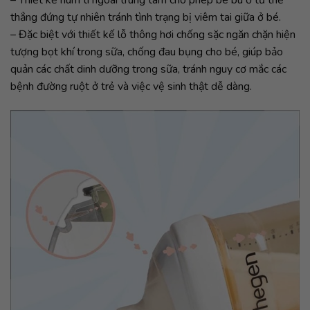
– Thiết kế núm ti ngoài trung tâm cho phép bé bú ở tư thế
thẳng đứng tự nhiên tránh tình trạng bị viêm tai giữa ở bé.
– Đặc biệt với thiết kế lỗ thông hơi chống sặc ngăn chặn hiện
tượng bọt khí trong sữa, chống đau bụng cho bé, giúp bảo
quản các chất dinh dưỡng trong sữa, tránh nguy cơ mắc các
bệnh đường ruột ở trẻ và việc vệ sinh thật dễ dàng.