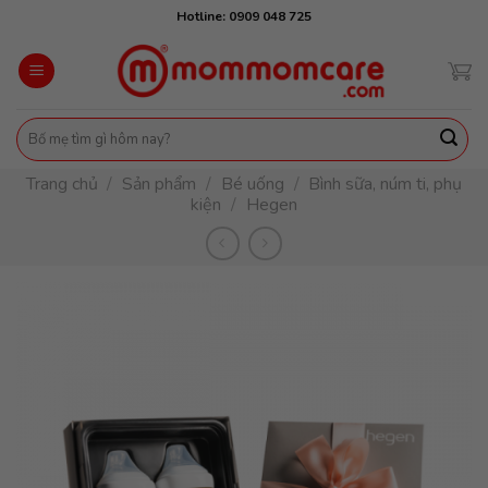
Skip
Hotline: 0909 048 725
to
content
Tìm
kiếm:
Trang chủ
/
Sản phẩm
/
Bé uống
/
Bình sữa, núm ti, phụ
kiện
/
Hegen