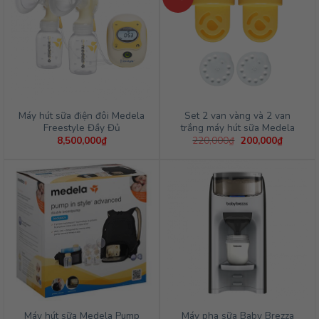
Máy hút sữa điện đôi Medela
Set 2 van vàng và 2 van
Freestyle Đầy Đủ
trắng máy hút sữa Medela
Giá
Giá
8,500,000
₫
220,000
₫
200,000
₫
gốc
hiện
là:
tại
220,000₫.
là:
200,000
Máy hút sữa Medela Pump
Máy pha sữa Baby Brezza