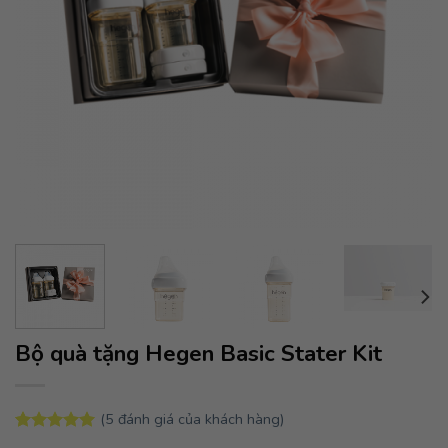
Bộ quà tặng Hegen Basic Stater Kit
(
5
đánh giá của khách hàng)
5.00
5
trên 5