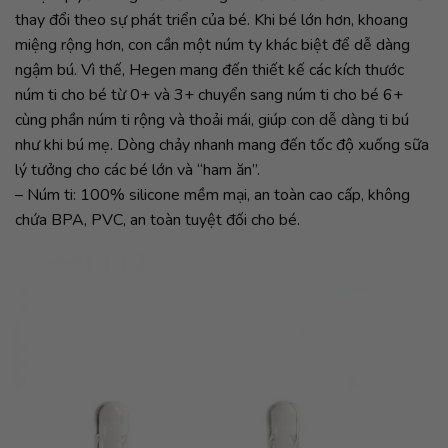
thay đổi theo sự phát triển của bé. Khi bé lớn hơn, khoang
miệng rộng hơn, con cần một núm ty khác biệt để dễ dàng
ngậm bú. Vì thế, Hegen mang đến thiết kế các kích thước
núm ti cho bé từ 0+ và 3+ chuyển sang núm ti cho bé 6+
cùng phần núm ti rộng và thoải mái, giúp con dễ dàng ti bú
như khi bú mẹ. Dòng chảy nhanh mang đến tốc độ xuống sữa
lý tưởng cho các bé lớn và “ham ăn”.
– Núm ti: 100% silicone mềm mại, an toàn cao cấp, không
chứa BPA, PVC, an toàn tuyệt đối cho bé.