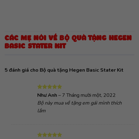
CÁC MẸ NÓI VỀ BỘ QUÀ TẶNG HEGEN
BASIC STATER KIT
5 đánh giá cho
Bộ quà tặng Hegen Basic Stater Kit
Được xếp
Như Anh
–
7 Tháng mười một, 2022
hạng
5
5
Bộ này mua về tặng em gái mình thích
sao
lắm