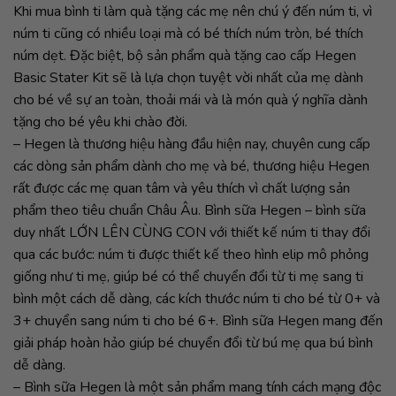
Khi mua bình ti làm quà tặng các mẹ nên chú ý đến núm ti, vì
núm ti cũng có nhiều loại mà có bé thích núm tròn, bé thích
núm dẹt. Đặc biệt, bộ sản phẩm quà tặng cao cấp Hegen
Basic Stater Kit sẽ là lựa chọn tuyệt vời nhất của mẹ dành
cho bé về sự an toàn, thoải mái và là món quà ý nghĩa dành
tặng cho bé yêu khi chào đời.
– Hegen là thương hiệu hàng đầu hiện nay, chuyên cung cấp
các dòng sản phẩm dành cho mẹ và bé, thương hiệu Hegen
rất được các mẹ quan tâm và yêu thích vì chất lượng sản
phẩm theo tiêu chuẩn Châu Âu. Bình sữa Hegen – bình sữa
duy nhất LỚN LÊN CÙNG CON với thiết kế núm ti thay đổi
qua các bước: núm ti được thiết kế theo hình elip mô phỏng
giống như ti mẹ, giúp bé có thể chuyển đổi từ ti mẹ sang ti
bình một cách dễ dàng, các kích thước núm ti cho bé từ 0+ và
3+ chuyển sang núm ti cho bé 6+. Bình sữa Hegen mang đến
giải pháp hoàn hảo giúp bé chuyển đổi từ bú mẹ qua bú bình
dễ dàng.
– Bình sữa Hegen là một sản phẩm mang tính cách mạng độc