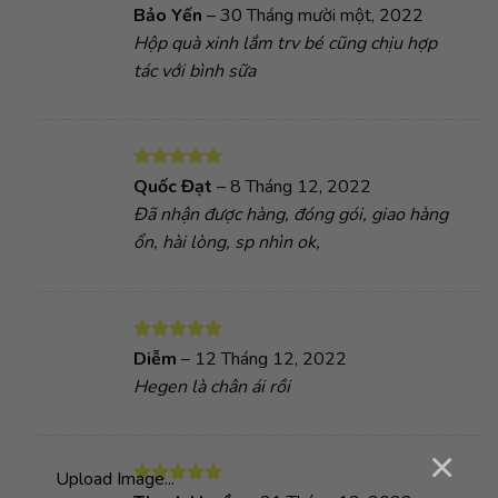
Được xếp
Bảo Yến
–
30 Tháng mười một, 2022
hạng
5
5
Hộp quà xinh lắm trv bé cũng chịu hợp
sao
tác với bình sữa
Được xếp
Quốc Đạt
–
8 Tháng 12, 2022
hạng
5
5
Đã nhận được hàng, đóng gói, giao hàng
sao
ổn, hài lòng, sp nhìn ok,
Được xếp
Diễm
–
12 Tháng 12, 2022
hạng
5
5
Hegen là chân ái rồi
sao
×
Upload Image...