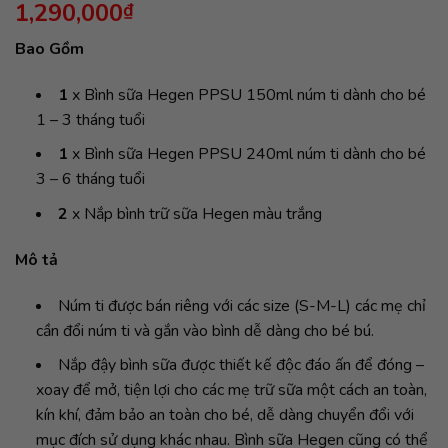
1,290,000
₫
dựa trên
đánh giá
Bao Gồm
1
x Bình sữa Hegen PPSU 150ml núm ti dành cho bé
1 – 3 tháng tuổi
1
x Bình sữa Hegen PPSU 240ml núm ti dành cho bé
3 – 6 tháng tuổi
2
x Nắp bình trữ sữa Hegen màu trắng
Mô tả
Núm ti được bán riêng với các size (S-M-L) các mẹ chỉ
cần đổi núm ti và gắn vào bình dễ dàng cho bé bú.
Nắp đậy bình sữa được thiết kế độc đáo ấn để đóng –
xoay để mở, tiện lợi cho các mẹ trữ sữa một cách an toàn,
kín khí, đảm bảo an toàn cho bé, dễ dàng chuyển đổi với
mục đích sử dụng khác nhau. Bình sữa Hegen cũng có thể