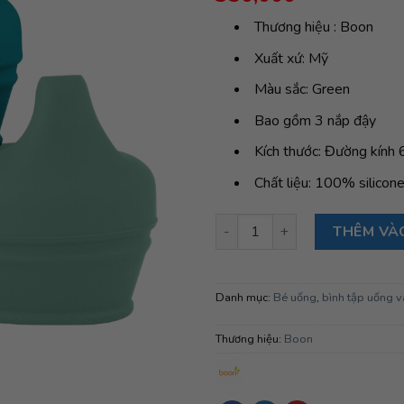
đánh giá
Thương hiệu : Boon
Xuất xứ: Mỹ
Màu sắc: Green
Bao gồm 3 nắp đậy
Kích thước: Đường kính
Chất liệu: 100% silicon
Bộ nắp bình uống nước Boon
THÊM VÀ
Danh mục:
Bé uống
,
bình tập uống v
Thương hiệu:
Boon