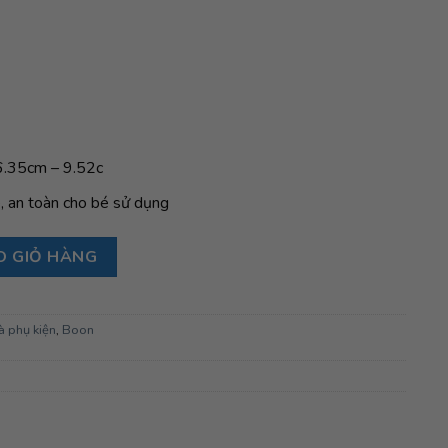
 6.35cm – 9.52c
e, an toàn cho bé sử dụng
 SNUG SPOUT, màu Green số lượng
O GIỎ HÀNG
à phụ kiện
,
Boon