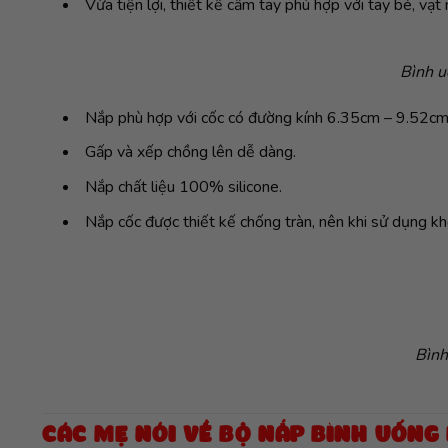
Vừa tiện lợi, thiết kế cầm tay phù hợp với tay bé, v
Bình u
Nắp phù hợp với cốc có đường kính 6.35cm – 9.52cm
Gấp và xếp chồng lên dễ dàng.
Nắp chất liệu 100% silicone.
Nắp cốc được thiết kế chống tràn, nên khi sử dụng kh
Bình
CÁC MẸ NÓI VỀ BỘ NẮP BÌNH UỐNG