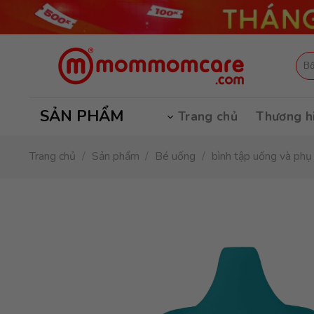
Skip
to
content
Tìm
kiếm
SẢN PHẨM
Trang chủ
Thương h
Trang chủ
/
Sản phẩm
/
Bé uống
/
bình tập uống và phụ