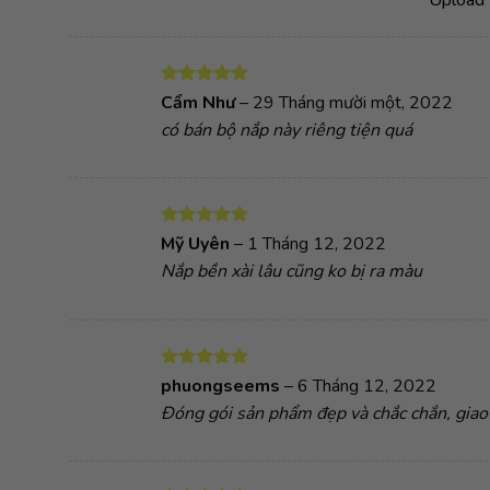
Được xếp
Cẩm Như
–
29 Tháng mười một, 2022
hạng
5
5
có bán bộ nắp này riêng tiện quá
sao
Được xếp
Mỹ Uyên
–
1 Tháng 12, 2022
hạng
5
5
Nắp bền xài lâu cũng ko bị ra màu
sao
Được xếp
phuongseems
–
6 Tháng 12, 2022
hạng
5
5
Đóng gói sản phẩm đẹp và chắc chắn, giao
sao