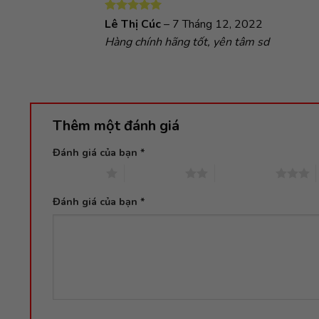
Được xếp
Lê Thị Cúc
–
7 Tháng 12, 2022
hạng
5
5
Hàng chính hãng tốt, yên tâm sd
sao
Thêm một đánh giá
Đánh giá của bạn
*
1 trên 5 sao
2 trên 5 sao
3 trên 5 sao
Đánh giá của bạn
*