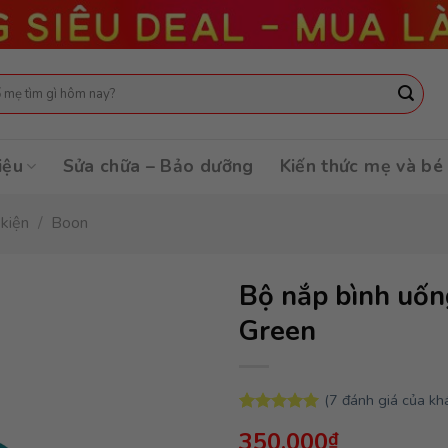
:
iệu
Sửa chữa – Bảo dưỡng
Kiến thức mẹ và bé
 kiện
/
Boon
Bộ nắp bình uố
Green
(
7
đánh giá của kh
5.00
7
trên 5
350,000
₫
dựa trên