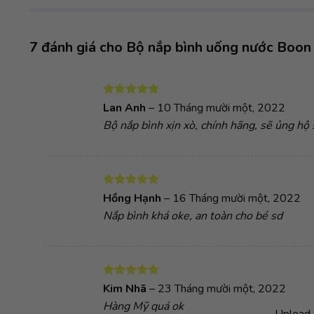
7 đánh giá cho
Bộ nắp bình uống nước Boo
Được xếp
Lan Anh
–
10 Tháng mười một, 2022
hạng
5
5
Bộ nắp bình xịn xò, chính hãng, sẽ ủng hộ 
sao
Được xếp
Hồng Hạnh
–
16 Tháng mười một, 2022
hạng
5
5
Nắp bình khá oke, an toàn cho bé sd
sao
Được xếp
Kim Nhã
–
23 Tháng mười một, 2022
hạng
5
5
Hàng Mỹ quá ok
sao
Upload 