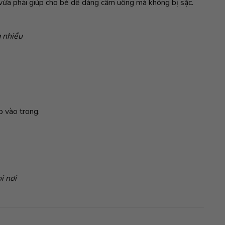
g vừa phải giúp cho bé dễ dàng cầm uống mà không bị sặc.
g nhiều
p vào trong.
i nơi