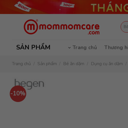
Skip
to
content
Tìm
kiếm
SẢN PHẨM
Trang chủ
Thương h
Trang chủ
/
Sản phẩm
/
Bé ăn dặm
/
Dụng cụ ăn dặm
/
-10%