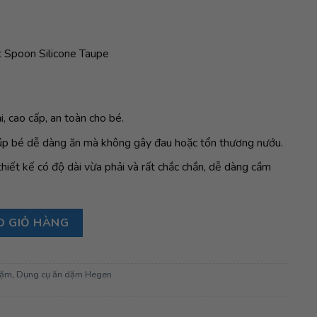
₫.
là:
351,000₫.
 Spoon Silicone Taupe
, cao cấp, an toàn cho bé.
p bé dễ dàng ăn mà không gây đau hoặc tổn thương nướu.
hiết kế có độ dài vừa phải và rất chắc chắn, dễ dàng cầm
 Spoon Silicone Taupe số lượng
O GIỎ HÀNG
dặm
,
Dụng cụ ăn dặm Hegen