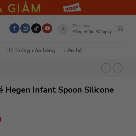
Tài khoản
Đăng nhập
Đăng ký
Hệ thống cửa hàng
Liên hệ
 Hegen Infant Spoon Silicone
Giá
₫
hiện
tại