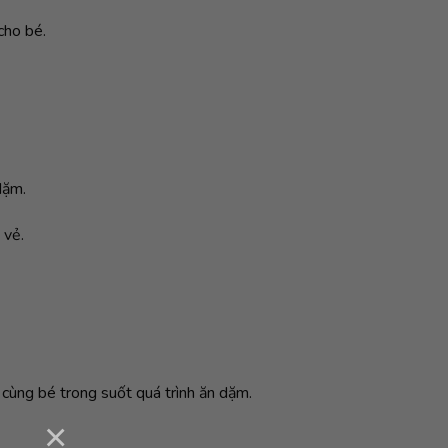
cho bé.
dặm.
 vẻ.
cùng bé trong suốt quá trình ăn dặm.
×