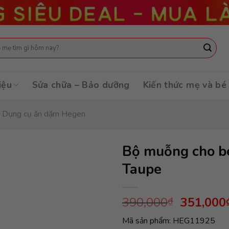
:
iệu
Sửa chữa – Bảo dưỡng
Kiến thức mẹ và bé
Dụng cụ ăn dặm Hegen
Bộ muỗng cho bé
Taupe
Giá
390,000
351,000
₫
gốc
Mã sản phẩm: HEG11925
là: