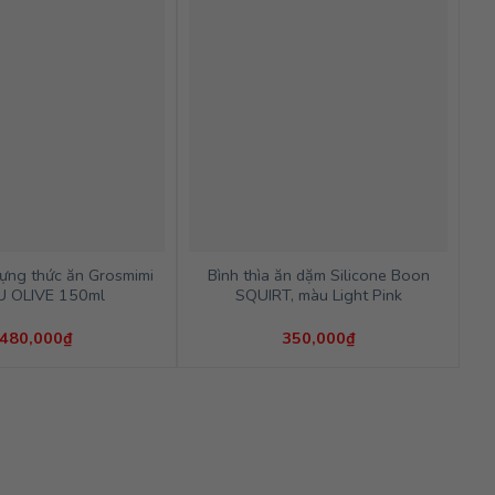
đựng thức ăn Grosmimi
Bình thìa ăn dặm Silicone Boon
U OLIVE 150ml
SQUIRT, màu Light Pink
480,000
₫
350,000
₫