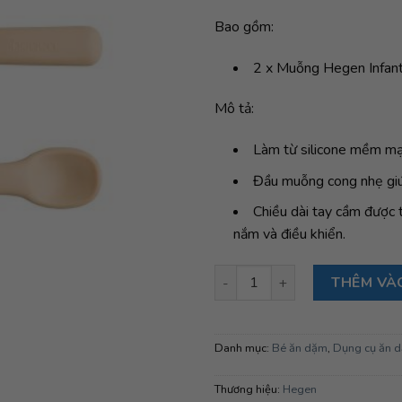
390,000
Bao gồm:
2 x Muỗng Hegen Infant
Mô tả:
Làm từ silicone mềm mại
Đầu muỗng cong nhẹ giú
Chiều dài tay cầm được t
nắm và điều khiển.
Bộ muỗng cho bé Hegen Infant
THÊM VÀ
Danh mục:
Bé ăn dặm
,
Dụng cụ ăn 
Thương hiệu:
Hegen