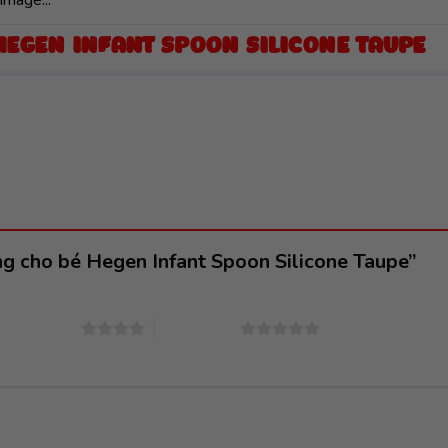
HEGEN INFANT SPOON SILICONE TAUPE
ng cho bé Hegen Infant Spoon Silicone Taupe”
4 trên 5 sao
5 trên 5 sao