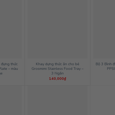
 đựng thức
Khay dựng thức ăn cho bé
Bộ 3 Bình 
Plate – màu
Grosmimi Stainless Food Tray –
PPS
ge
3 Ngăn
140,000
₫