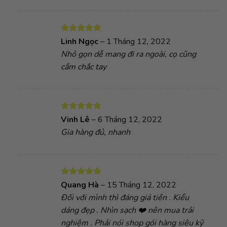
Được xếp
Linh Ngọc
–
1 Tháng 12, 2022
hạng
5
5
Nhỏ gọn dễ mang đi ra ngoài, cọ cũng
sao
cầm chắc tay
Được xếp
Vinh Lê
–
6 Tháng 12, 2022
hạng
5
5
Gia hàng đủ, nhanh
sao
Được xếp
Quang Hà
–
15 Tháng 12, 2022
hạng
5
5
Đối với mình thì đáng giá tiền . Kiểu
sao
dáng đẹp . Nhìn sạch ❤️ nên mua trải
nghiệm . Phải nói shop gói hàng siêu kỹ