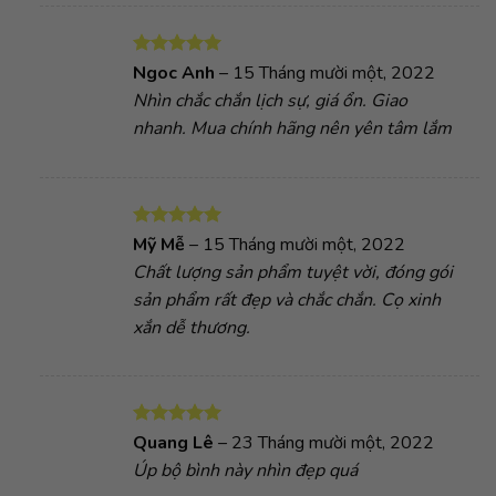
Được xếp
Ngoc Anh
–
15 Tháng mười một, 2022
hạng
5
5
Nhìn chắc chắn lịch sự, giá ổn. Giao
sao
nhanh. Mua chính hãng nên yên tâm lắm
Được xếp
Mỹ Mễ
–
15 Tháng mười một, 2022
hạng
5
5
Chất lượng sản phẩm tuyệt vời, đóng gói
sao
sản phẩm rất đẹp và chắc chắn. Cọ xinh
xắn dễ thương.
Được xếp
Quang Lê
–
23 Tháng mười một, 2022
hạng
5
5
Úp bộ bình này nhìn đẹp quá
sao