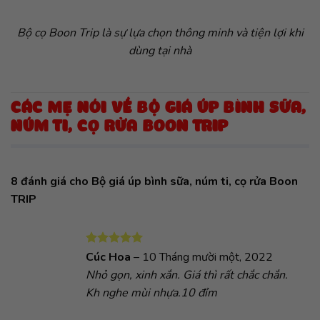
Bộ cọ Boon Trip
là sự lựa chọn thông minh và tiện lợi khi
dùng tại nhà
CÁC MẸ NÓI VỀ BỘ GIÁ ÚP BÌNH SỮA,
NÚM TI, CỌ RỬA BOON TRIP
8 đánh giá cho
Bộ giá úp bình sữa, núm ti, cọ rửa Boon
TRIP
Được xếp
Cúc Hoa
–
10 Tháng mười một, 2022
hạng
5
5
Nhỏ gọn, xinh xắn. Giá thì rất chắc chắn.
sao
Kh nghe mùi nhựa.10 đỉm