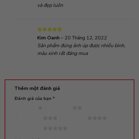
và đẹp luôn
Được xếp
Kim Oanh
–
20 Tháng 12, 2022
hạng
5
5
Sản phẩm đúng ảnh úp được nhiều bình,
sao
màu xinh rất đáng mua
Thêm một đánh giá
Đánh giá của bạn
*
1 trên 5 sao
2 trên 5 sao
3 trên 5 sao
4 trên 5 sao
5 trên 5 sao