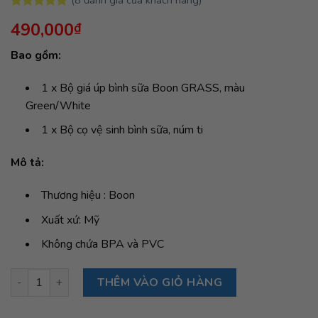
5.00
8
trên 5
490,000
₫
dựa trên
đánh giá
Bao gồm:
1 x Bộ giá úp bình sữa Boon GRASS, màu
Green/White
1 x Bộ cọ vệ sinh bình sữa, núm ti
Mô tả:
Thương hiệu : Boon
Xuất xứ: Mỹ
Không chứa BPA và PVC
Bộ giá úp bình sữa, núm ti, cọ rửa Boon TRIP số lượng
THÊM VÀO GIỎ HÀNG