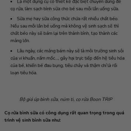
Là một dụng cụ có thiết kế đặc biệt chuyên dùng để
cọ rửa, làm sạch bình sữa cho bé sau mỗi lần uống sữa.
Sữa mẹ hay sữa công thức chứa rất nhiều chất béo.
Nếu sau mỗi lần bé uống mà không vệ sinh sạch sẽ thì
chất béo này sẽ bám lại trên thành bình, tạo thành các
mảng lớn.
Lâu ngày, các mảng bám này sẽ là môi trường sinh sôi
của vi khuẩn, nấm mốc…, gây hại trực tiếp đến hệ tiêu hóa
của bé, khiến bé đau bụng, tiêu chảy và thậm chí là rối
loạn tiêu hóa.
Bộ giá úp bình sữa, núm ti, cọ rửa Boon TRIP
Cọ rửa bình sữa có công dụng rất quan trọng trong quá
trình vệ sinh bình sữa như: