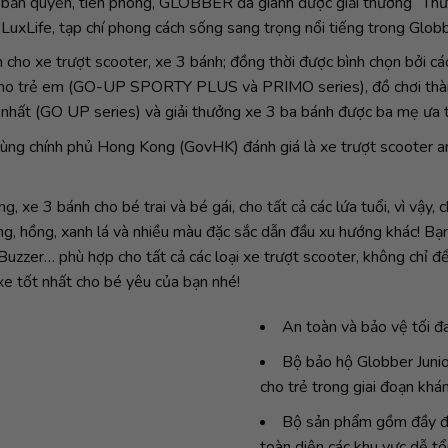
 bản quyền, tiên phong, GLOBBER đã giành được giải thưởng “Thươ
xLife, tạp chí phong cách sống sang trọng nổi tiếng trong Glo
 cho xe trượt scooter, xe 3 bánh; đồng thời được bình chọn bởi các
t cho trẻ em (GO-UP SPORTY PLUS và PRIMO series), đồ chơi thành
 nhất (GO UP series) và giải thưởng xe 3 ba bánh được ba mẹ ư
g chính phủ Hong Kong (GovHK) đánh giá là xe trượt scooter an 
 xe 3 bánh cho bé trai và bé gái, cho tất cả các lứa tuổi, vì vậy,
ng, hồng, xanh lá và nhiều màu đặc sắc dẫn đầu xu hướng khác! B
Buzzer… phù hợp cho tất cả các loại xe trượt scooter, không chỉ đ
xe tốt nhất cho bé yêu của bạn nhé!
An toàn và bảo vệ tối đ
Bộ bảo hộ Globber Junior
cho trẻ trong giai đoạn khá
Bộ sản phẩm gồm đầy đủ 
toàn diện các khu vực dễ tổ