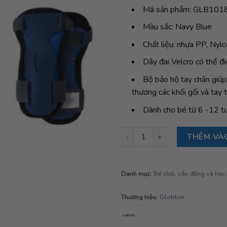
Mã sản phẩm: GLB101
Màu sắc: Navy Blue
Chất liệu: nhựa PP, Nyl
Dây đai Velcro có thể đi
Bộ bảo hộ tay chân giúp 
thương các khối gối và tay t
Dành cho bé từ 6 -12 tu
Bộ bảo hộ tay chân đầu gối Gl
THÊM VÀ
Danh mục:
Bé chơi, vận động và học
Thương hiệu:
Globber