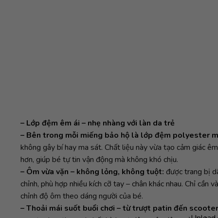
– Lớp đệm êm ái – nhẹ nhàng với làn da trẻ
– Bên trong mỗi miếng bảo hộ là lớp đệm polyester 
không gây bí hay ma sát. Chất liệu này vừa tạo cảm giác êm 
hơn, giúp bé tự tin vận động mà không khó chịu.
– Ôm vừa vặn – không lỏng, không tuột:
được trang bị dâ
chỉnh, phù hợp nhiều kích cỡ tay – chân khác nhau. Chỉ cần v
chỉnh độ ôm theo dáng người của bé.
– Thoải mái suốt buổi chơi – từ trượt patin đến scooter
Upload 