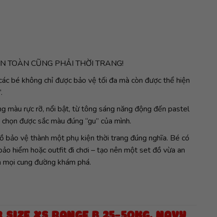
N TOÀN CŨNG PHẢI THỜI TRANG!
ác bé không chỉ được bảo vệ tối đa mà còn được thể hiện
.
 màu rực rỡ, nổi bật, từ tông sáng năng động đến pastel
 chọn được sắc màu đúng “gu” của mình.
 bảo vệ thành một phụ kiện thời trang đúng nghĩa. Bé có
 bảo hiểm hoặc outfit đi chơi – tạo nên một set đồ vừa an
ên mọi cung đường khám phá.
 SIZE XS RANGE B 25-50KG, NAVY