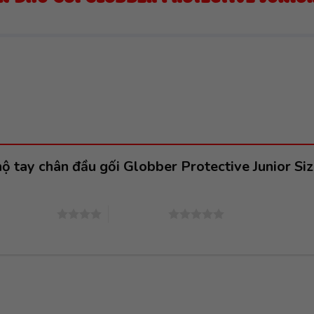
hộ tay chân đầu gối Globber Protective Junior 
4 trên 5 sao
5 trên 5 sao