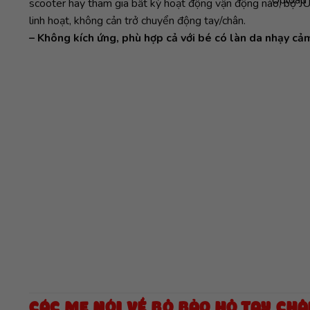
scooter hay tham gia bất kỳ hoạt động vận động nào, bộ 
linh hoạt, không cản trở chuyển động tay/chân.
– Không kích ứng, phù hợp cả với bé có làn da nhạy cả
CÁC MẸ NÓI VỀ BỘ BẢO HỘ TAY CHÂ