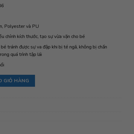
86
on, Polyester và PU
ều chỉnh kích thước, tạo sự vừa vặn cho bé
bé tránh được sự va đập khi bị té ngã, không bị chấn
rong quá trình tập lái
ổi
obber Protective Junior Size XS Range B 25-50kg, Navy Blue số
O GIỎ HÀNG