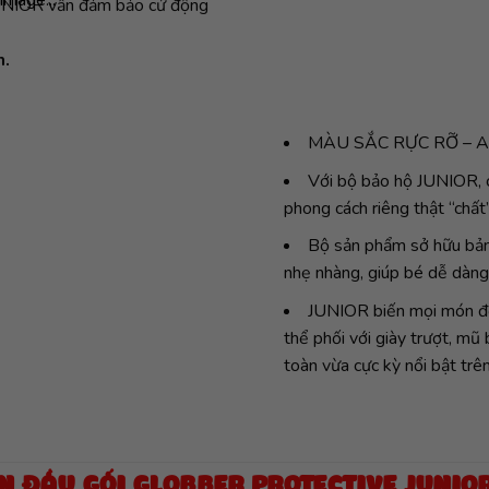
JUNIOR vẫn đảm bảo cử động
m.
MÀU SẮC RỰC RỠ – A
Với bộ bảo hộ JUNIOR, c
phong cách riêng thật “chất”
Bộ sản phẩm sở hữu bảng
nhẹ nhàng, giúp bé dễ dàng
JUNIOR biến mọi món đồ
thể phối với giày trượt, mũ
toàn vừa cực kỳ nổi bật tr
N ĐẦU GỐI GLOBBER PROTECTIVE JUNIOR