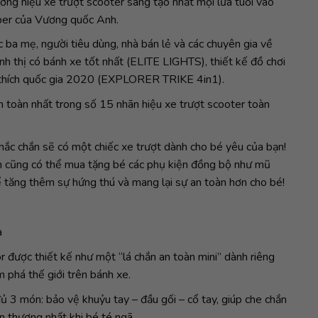
ng hiệu xe trượt scooter sáng tạo nhất mọi lứa tuổi vào
bber của Vương quốc Anh.
 ba mẹ, người tiêu dùng, nhà bán lẻ và các chuyên gia về
 thị có bánh xe tốt nhất (ELITE LIGHTS), thiết kế đồ chơi
a thích quốc gia 2020 (EXPLORER TRIKE 4in1).
toàn nhất trong số 15 nhãn hiệu xe trượt scooter toàn
 chắc chắn sẽ có một chiếc xe trượt dành cho bé yêu của bạn!
ạn cũng có thể mua tặng bé các phụ kiện đồng bộ như mũ
ể tăng thêm sự hứng thú và mang lại sự an toàn hơn cho bé!
a
 được thiết kế như một “lá chắn an toàn mini” dành riêng
m phá thế giới trên bánh xe.
3 món: bảo vệ khuỷu tay – đầu gối – cổ tay, giúp che chắn
n thương nhất khi bé té ngã.