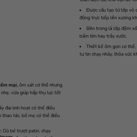
Được cấu tạo từ lớp vỏ c
động trực tiếp lên xương kh
Bên trong là lớp đệm xố
bầm tím hay trầy xước.
Thiết kế ôm gọn cơ thể,
tự tin chạy nhảy, thỏa sức
mềm mại,
ôm sát cơ thể nhưng
nhẹ, vừa giúp hấp thụ lực tốt
y đai linh hoạt có thể điều
ài thao tác, bố mẹ có thể điều
:
Dù bé trượt patin, chạy
Image...