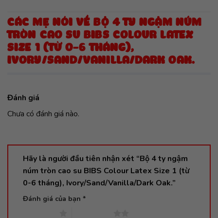
CÁC MẸ NÓI VỀ BỘ 4 TY NGẬM NÚM
TRÒN CAO SU BIBS COLOUR LATEX
SIZE 1 (TỪ 0-6 THÁNG),
IVORY/SAND/VANILLA/DARK OAK.
Đánh giá
Chưa có đánh giá nào.
Hãy là người đầu tiên nhận xét “Bộ 4 ty ngậm
núm tròn cao su BIBS Colour Latex Size 1 (từ
0-6 tháng), Ivory/Sand/Vanilla/Dark Oak.”
Đánh giá của bạn
*
1 trên 5 sao
2 trên 5 sao