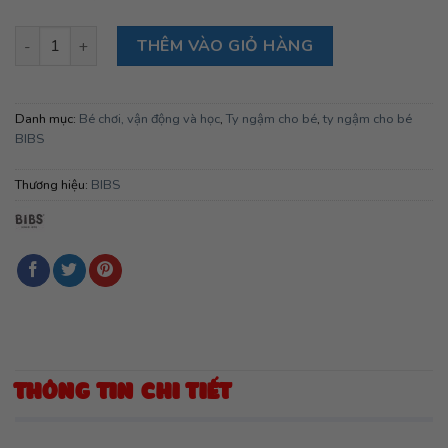
Bộ 4 ty ngậm núm tròn cao su BIBS Colour Latex Size 1 (từ 0-6
THÊM VÀO GIỎ HÀNG
Danh mục:
Bé chơi, vận động và học
,
Ty ngậm cho bé
,
ty ngậm cho bé
BIBS
Thương hiệu:
BIBS
THÔNG TIN CHI TIẾT