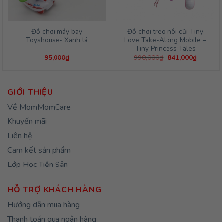
Đồ chơi máy bay
Đồ chơi treo nôi cũi Tiny
Toyshouse- Xanh lá
Love Take-Along Mobile –
Tiny Princess Tales
Giá
Giá
95,000
₫
990,000
₫
841,000
₫
gốc
hiện
là:
tại
990,000₫.
là:
841,000
GIỚI THIỆU
Về MomMomCare
Khuyến mãi
Liên hệ
Cam kết sản phẩm
Lớp Học Tiền Sản
HỖ TRỢ KHÁCH HÀNG
Hướng dẫn mua hàng
Thanh toán qua ngân hàng