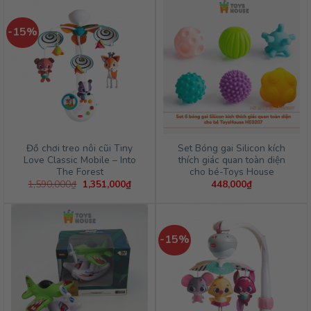
-15%
Đồ chơi treo nôi cũi Tiny
Set Bóng gai Silicon kích
Love Classic Mobile – Into
thích giác quan toàn diện
The Forest
cho bé-Toys House
Giá
Giá
1,590,000
₫
1,351,000
₫
448,000
₫
gốc
hiện
là:
tại
1,590,000₫.
là:
1,351,000₫.
-15%