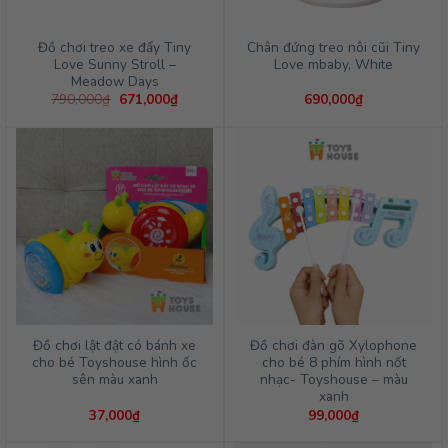
Đồ chơi treo xe đẩy Tiny
Chân đứng treo nôi cũi Tiny
Love Sunny Stroll –
Love mbaby, White
Meadow Days
Giá
Giá
790,000
₫
671,000
₫
690,000
₫
gốc
hiện
là:
tại
790,000₫.
là:
671,000₫.
Đồ chơi lật đật có bánh xe
Đồ chơi đàn gõ Xylophone
cho bé Toyshouse hình ốc
cho bé 8 phím hình nốt
sên màu xanh
nhạc- Toyshouse – màu
xanh
37,000
₫
99,000
₫