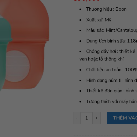
đánh giá
Thương hiệu : Boon
Xuất xứ: Mỹ
Màu sắc: Mint/Cantalo
Dung tích bình sữa: 118
Chống đầy hơi : thiết k
van hoặc lỗ thông khí.
Chất liệu an toàn : 100
Hình dạng núm ti : hình 
Thiết kế đơn giản : bình
Tương thích với máy hâm 
Bộ 3 bình sữa silicone Boon 
THÊM VÀ