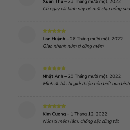
Được xếp
Xuân Thu
–
23 Tháng mười một, 2022
hạng
5
5
Cứ ngay cái bình này bé mới chịu uống sữa
sao
Được xếp
Lan Huỳnh
–
26 Tháng mười một, 2022
hạng
5
5
Giao nhanh núm ti cũng mềm
sao
Được xếp
Nhật Anh
–
29 Tháng mười một, 2022
hạng
5
5
Mình đc bà chị giới thiệu nên biết qua bình
sao
Được xếp
Kim Cương
–
1 Tháng 12, 2022
hạng
5
5
Núm ti mềm lắm, chống sặc cũng tốt
sao