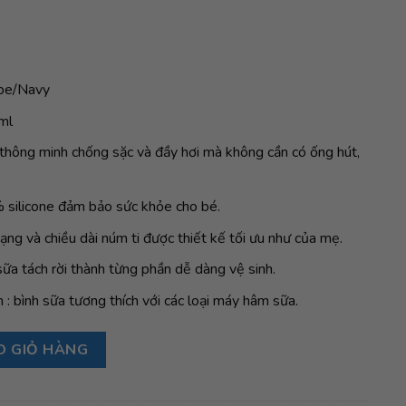
upe/Navy
ml
ế thông minh chống sặc và đầy hơi mà không cần có ống hút,
% silicone đảm bảo sức khỏe cho bé.
dạng và chiều dài núm ti được thiết kế tối ưu như của mẹ.
 sữa tách rời thành từng phần dễ dàng vệ sinh.
: bình sữa tương thích với các loại máy hâm sữa.
NURSH 118ml, 0 đến 3 tháng, Mint/Cantaloupe/Navy số lượng
O GIỎ HÀNG