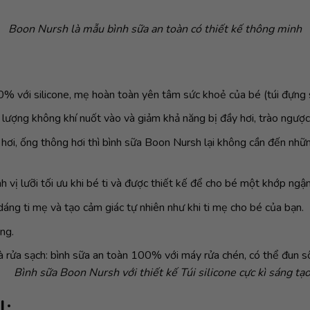
Boon Nursh là mẫu bình sữa an toàn có thiết kế thông minh
0% với silicone, mẹ hoàn toàn yên tâm sức khoẻ của bé (túi đựng sữ
ảm lượng không khí nuốt vào và giảm khả năng bị đầy hơi, trào ngược
g hơi, ống thông hơi thì bình sữa Boon Nursh lại không cần đến nh
vị lưỡi tối ưu khi bé ti và được thiết kế để cho bé một khớp ngậm
áng ti mẹ và tạo cảm giác tự nhiên như khi ti mẹ cho bé của bạn.
ờng.
rửa sạch: bình sữa an toàn 100% với máy rửa chén, có thể đun sôi, 
Bình sữa Boon Nursh với thiết kế Túi silicone cực kì sáng tạ
l: