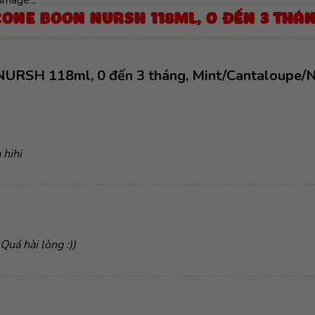
ICONE BOON NURSH 118ML, 0 ĐẾN 3 TH
 NURSH 118ml, 0 đến 3 tháng, Mint/Cantaloupe/
 hihi
Quá hài lòng :))