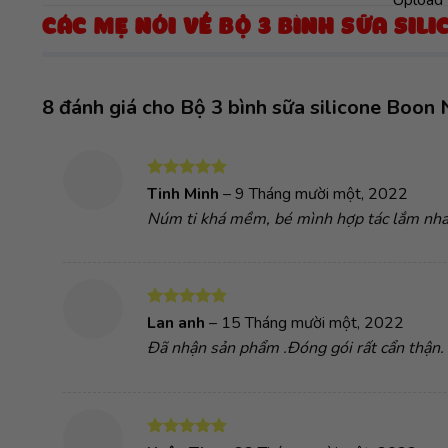
CÁC MẸ NÓI VỀ BỘ 3 BÌNH SỮA SIL
8 đánh giá cho
Bộ 3 bình sữa silicone Boon
Được xếp
Tinh Minh
–
9 Tháng mười một, 2022
hạng
5
5
Núm ti khá mềm, bé mình hợp tác lắm nha
sao
Được xếp
Lan anh
–
15 Tháng mười một, 2022
hạng
5
5
Đã nhận sản phẩm .Đóng gói rất cẩn thận. 
sao