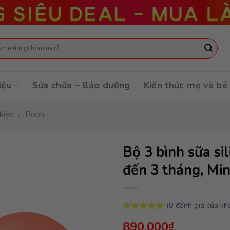
:
iệu
Sửa chữa – Bảo dưỡng
Kiến thức mẹ và bé
 kiện
/
Boon
Bộ 3 bình sữa s
đến 3 tháng, Mi
(
8
đánh giá của kh
5.00
8
trên 5
890,000
₫
dựa trên