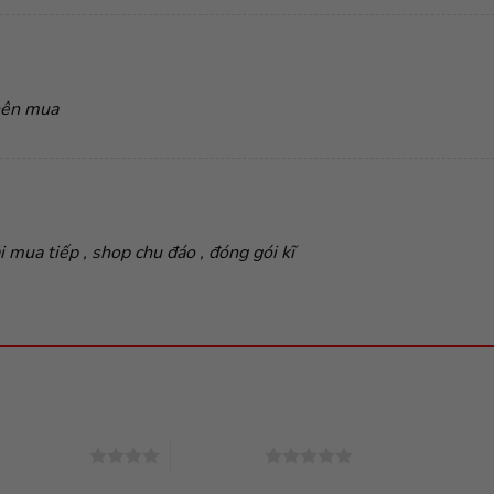
 nên mua
i mua tiếp , shop chu đáo , đóng gói kĩ
4 trên 5 sao
5 trên 5 sao