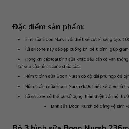
Đặc diểm sản phẩm:
Bình sữa Boon Nursh với thiết kế cực kì sáng tạo, 10
Túi silicone này sẽ xẹp xuống khi bé ti bình, giúp gi
Trong khi các loại bình sữa khác đều cần có van thôn
tự xẹp của túi silicone chứa sữa.
Núm ti bình sữa Boon Nursh có độ dài phù hợp để định 
Núm ti bình sữa Boon Nursh được thiết kế theo hình d
Túi silicone có thể tái sử dụng, thân thiện với môi trư
Bình sữa Boon Nursh dễ dàng vệ sinh và 
Bộ 3 bình sữa Boon Nursh 236m