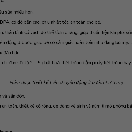
ầu sữa nhiều hơn.
BPA, có độ bền cao, chịu nhiệt tốt, an toàn cho bé.
 thân bình có vạch do thể tích rõ ràng, giúp thuận tiện khi pha sữ
yển động 3 bước, giúp bé có cảm giác hoàn toàn như đang bú mẹ, t
ều đặn hơn.
m ti, đun sôi từ 3 – 5 phút hoặc tiệt trùng bằng máy tiệt trùng hay 
Núm được thiết kế trên chuyển động 3 bước như ti mẹ
 và săn đón.
 an toàn, thiết kế cổ rộng, dễ dàng vệ sinh và núm ti mô phỏng b
Image...