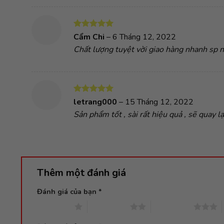
Được xếp
Cẩm Chi
–
6 Tháng 12, 2022
hạng
5
5
Chất lượng tuyệt vời giao hàng nhanh sp
sao
Được xếp
letrang000
–
15 Tháng 12, 2022
hạng
5
5
Sản phẩm tốt , sài rất hiệu quả , sẽ quay lạ
sao
Thêm một đánh giá
Đánh giá của bạn
*
1 trên 5 sao
2 trên 5 sao
3 trên 5 sao