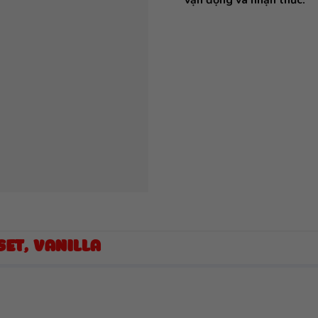
vận động và nhận thức.
SET, VANILLA