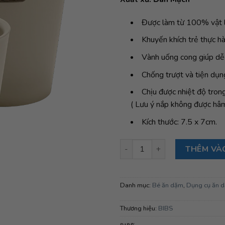
Được làm từ 100% vật l
Khuyến khích trẻ thực h
Vành uống cong giúp dễ
Chống trượt và tiện dụng
Chịu được nhiệt độ trong
( Lưu ý nắp không được hâm
Kích thước: 7.5 x 7cm.
Bộ 2 cốc BIBS Cup Set, Vanilla
THÊM VÀ
Danh mục:
Bé ăn dặm
,
Dụng cụ ăn 
Thương hiệu:
BIBS