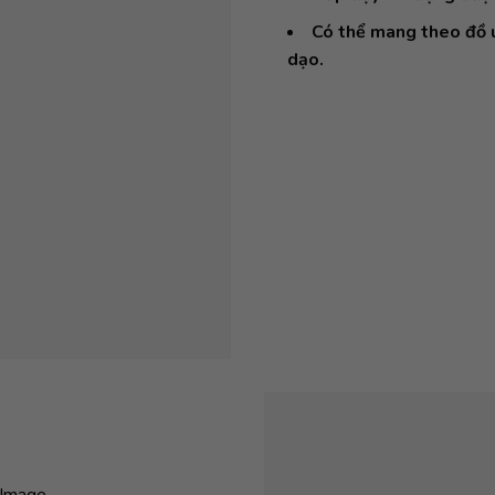
Có thể mang theo đồ u
dạo.
Image...