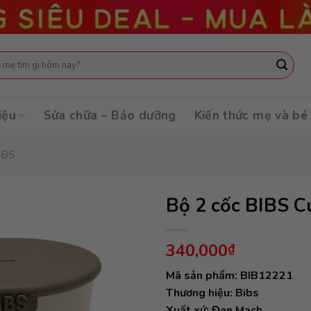
:
iệu
Sửa chữa – Bảo dưỡng
Kiến thức mẹ và bé
IBS
Bộ 2 cốc BIBS Cu
340,000
₫
Mã sản phẩm: BIB12221
Thương hiệu: Bibs
Xuất xứ: Đan Mạch