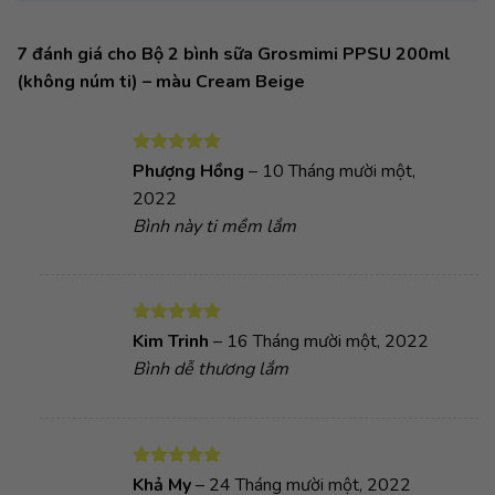
7 đánh giá cho
Bộ 2 bình sữa Grosmimi PPSU 200ml
(không núm ti) – màu Cream Beige
Được xếp
Phượng Hồng
–
10 Tháng mười một,
hạng
5
5
2022
sao
Bình này ti mềm lắm
Được xếp
Kim Trinh
–
16 Tháng mười một, 2022
hạng
5
5
Bình dễ thương lắm
sao
Được xếp
Khả My
–
24 Tháng mười một, 2022