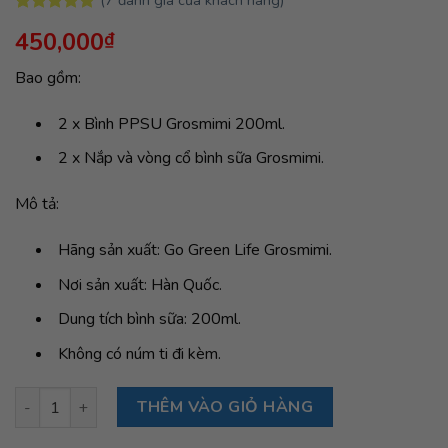
5.00
7
trên 5
450,000
₫
dựa trên
đánh giá
Bao gồm:
2 x Bình PPSU Grosmimi 200ml.
2 x Nắp và vòng cổ bình sữa Grosmimi.
Mô tả:
Hãng sản xuất: Go Green Life Grosmimi.
Nơi sản xuất: Hàn Quốc.
Dung tích bình sữa: 200ml.
Không có núm ti đi kèm.
Bộ 2 bình sữa Grosmimi PPSU 200ml (không núm ti) - màu Cre
THÊM VÀO GIỎ HÀNG