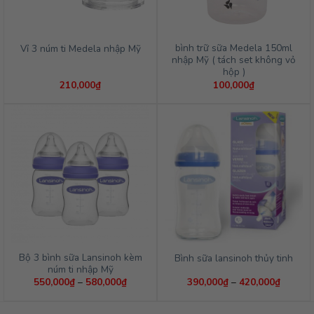
bình trữ sữa Medela 150ml
Vỉ 3 núm ti Medela nhập Mỹ
nhập Mỹ ( tách set không vỏ
hộp )
210,000
₫
100,000
₫
Bộ 3 bình sữa Lansinoh kèm
Bình sữa lansinoh thủy tinh
núm ti nhập Mỹ
Khoảng
Khoảng
550,000
₫
–
580,000
₫
390,000
₫
–
420,000
₫
giá:
giá:
từ
từ
550,000₫
390,00