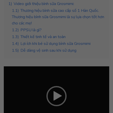
1)
Video giới thiệu bình sữa Grosmimi:
1.1)
Thương hiệu bình sữa cao cấp số 1 Hàn Quốc.
Thương hiệu bình sữa Grosmimi là sự lựa chọn tốt hơn
cho các mẹ!
1.2)
PPSU là gì?
1.3)
Thiết kế tinh tế và an toàn
1.4)
Lợi ích khi bé sử dụng bình sữa Grosmimi
1.5)
Dễ dàng vệ sinh sau khi sử dụng
Trình
chơi
Video