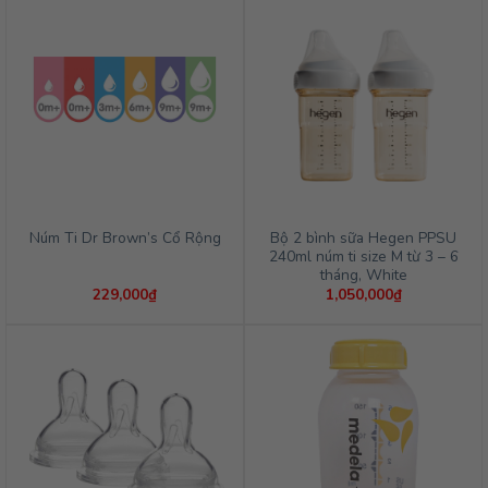
Bộ 2 bình sữa Hegen PPSU
Núm Ti Dr Brown’s Cổ Rộng
240ml núm ti size M từ 3 – 6
tháng, White
229,000
₫
1,050,000
₫