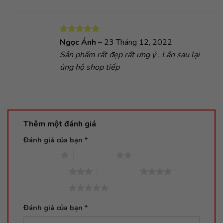
Được xếp
Ngọc Ánh
–
23 Tháng 12, 2022
hạng
5
5
Sản phẩm rất đẹp rất ưng ý . Lần sau lại
sao
ủng hộ shop tiếp
Thêm một đánh giá
Đánh giá của bạn
*
1 trên 5 sao
2 trên 5 sao
3 trên 5 sao
4 trên 5 sao
5 trên 5 sao
Đánh giá của bạn
*