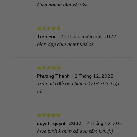
hạng
5
5
Giao nhanh lắm xài oke
sao
Được xếp
Tiên Em
–
24 Tháng mười một, 2022
hạng
5
5
bình đẹp chịu nhiệt khá ok
sao
Được xếp
Phương Thanh
–
2 Tháng 12, 2022
hạng
5
5
Trộm vía đổi qua bình này bé chịu hợp
sao
tác
Được xếp
quynh_quynh_2002
–
7 Tháng 12, 2022
hạng
5
5
Mua bình k núm để sưu tầm kkk :)))
sao