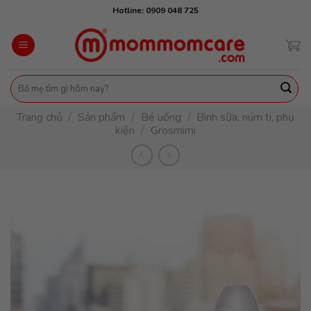
Skip
Hotline: 0909 048 725
to
content
Tìm
kiếm:
Trang chủ
/
Sản phẩm
/
Bé uống
/
Bình sữa, núm ti, phụ
kiện
/
Grosmimi