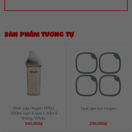
SẢN PHẨM TƯƠNG TỰ
Bình sữa Hegen PPSU
Seal làm kín Hegen
330ml núm ti size L trên 6
tháng, White
640,000
₫
290,000
₫