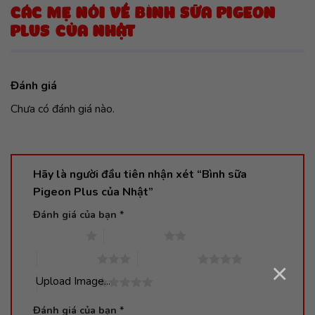
CÁC MẸ NÓI VỀ BÌNH SỮA PIGEON
PLUS CỦA NHẬT
Đánh giá
Chưa có đánh giá nào.
Hãy là người đầu tiên nhận xét “Bình sữa
Pigeon Plus của Nhật”
Đánh giá của bạn
*
1 trên 5 sao
2 trên 5 sao
3 trên 5 sao
4 trên 5 sao
×
Upload Image...
5 trên 5 sao
Đánh giá của bạn
*