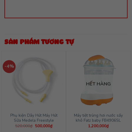
SẢN PHẨM TƯƠNG TỰ
-4%
HẾT HÀNG
Phụ kiện Dây Hút Máy Hút
Máy tiệt trùng hơi nước sấy
Sữa Medela Freestyle
khô Fatz baby FB4906SL
Giá
Giá
520,000
₫
500,000
₫
1,200,000
₫
gốc
hiện