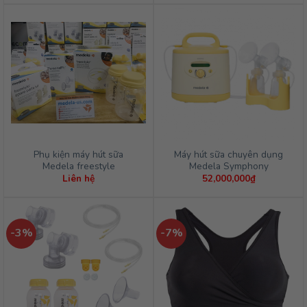
là:
tại
520,000₫.
là:
500,000₫.
Phụ kiện máy hút sữa
Máy hút sữa chuyên dụng
Medela freestyle
Medela Symphony
Liên hệ
52,000,000
₫
-3%
-7%