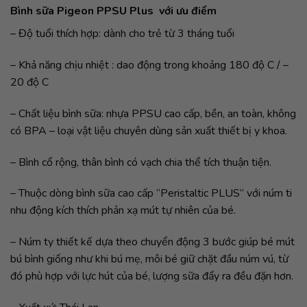
Bình sữa Pigeon PPSU Plus với ưu điểm
– Độ tuổi thích hợp: dành cho trẻ từ 3 tháng tuổi
– Khả năng chịu nhiệt : dao động trong khoảng 180 độ C / –
20 độ C
– Chất liệu bình sữa: nhựa PPSU cao cấp, bền, an toàn, không
có BPA – loại vật liệu chuyên dùng sản xuất thiết bị y khoa.
– Bình cổ rộng, thân bình có vạch chia thể tích thuận tiện.
– Thuộc dòng bình sữa cao cấp “Peristaltic PLUS” với núm ti
nhu động kích thích phản xạ mút tự nhiên của bé.
– Núm ty thiết kế dựa theo chuyển động 3 bước giúp bé mút
bú bình giống như khi bú mẹ, môi bé giữ chặt đầu núm vú, từ
đó phù hợp với lực hút của bé, lượng sữa đẩy ra đều đặn hơn.