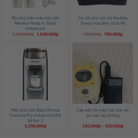
Bộ phụ kiện máy hút sữa
Áo lót cho con bú Medela
Medela Pump in Style
Sleep màu đen (size M)
Advanced
Giá
Giá
Giá
Giá
1,550,000
₫
1,500,000
₫
750,000
₫
700,000
₫
gốc
hiện
gốc
hiện
là:
tại
là:
tại
1,550,000₫.
là:
750,000₫.
là:
1,500,000₫.
700,000
Máy pha sữa Baby Brezza
Cáp kết nối máy hút sữa với
Formula Pro Advanced thế
pin sạc dự phòng
hệ thứ 2
Khoảng
5,390,000
₫
150,000
₫
–
530,000
₫
giá:
từ
150,00