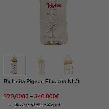
Bình sữa Pigeon Plus của Nhật
Khoảng
320,000
–
340,000
₫
₫
giá:
Dành cho trẻ từ 3 tháng tuổi.
từ