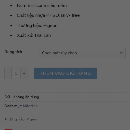
320,000₫
Núm ti silicone siêu mềm.
đến
Chất liệu nhựa PPSU, BPA free.
340,000₫
Thương hiệu: Pigeon.
Xuất xứ: Thái Lan
Dung tích
Bình sữa Pigeon Plus của Nhật số lượng
THÊM VÀO GIỎ HÀNG
SKU:
Không áp dụng
Danh mục:
Mặc định
Thương hiệu:
Pigeon