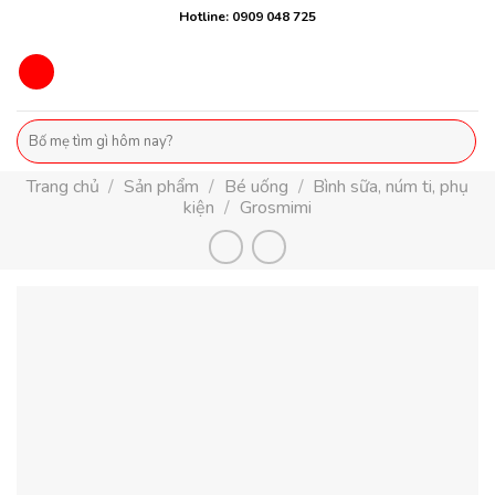
Skip
Hotline: 0909 048 725
to
content
Tìm
kiếm:
Trang chủ
/
Sản phẩm
/
Bé uống
/
Bình sữa, núm ti, phụ
kiện
/
Grosmimi