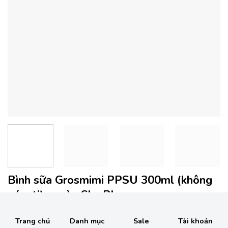
Bình sữa Grosmimi PPSU 300ml (không
núm ti) – màu Sky Blue
Trang chủ
Danh mục
Sale
Tài khoản
(
6
đánh giá của khách hàng)