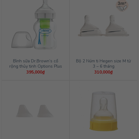
đến
270,000₫
Bình sữa Dr.Brown’s cổ
Bộ 2 Núm ti Hegen size M từ
rộng thủy tinh Options Plus
3 – 6 tháng
395,000
₫
310,000
₫