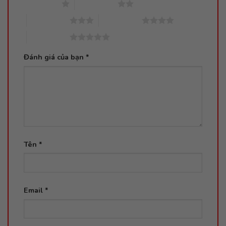
1 trên 5 sao
2 trên 5 sao
3 trên 5 sao
4 trên 5 sao
5 trên 5 sao
Đánh giá của bạn
*
Tên
*
Email
*