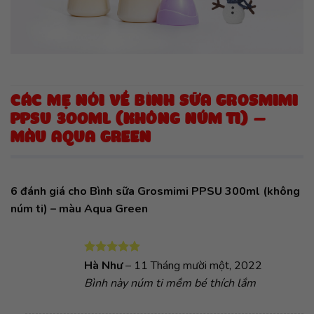
CÁC MẸ NÓI VỀ BÌNH SỮA GROSMIMI
PPSU 300ML (KHÔNG NÚM TI) –
MÀU AQUA GREEN
6 đánh giá cho
Bình sữa Grosmimi PPSU 300ml (không
núm ti) – màu Aqua Green
Được xếp
Hà Như
–
11 Tháng mười một, 2022
hạng
5
5
Bình này núm ti mềm bé thích lắm
sao