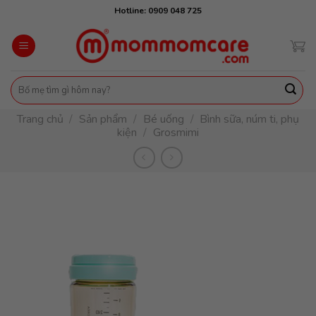
Skip
Hotline: 0909 048 725
to
content
Tìm
kiếm:
Trang chủ
/
Sản phẩm
/
Bé uống
/
Bình sữa, núm ti, phụ
kiện
/
Grosmimi