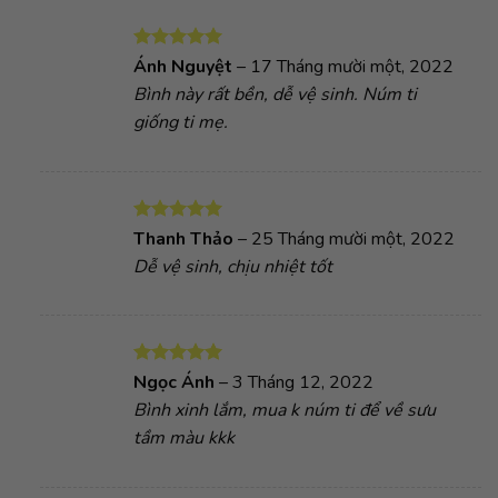
Được xếp
Ánh Nguyệt
–
17 Tháng mười một, 2022
hạng
5
5
Bình này rất bền, dễ vệ sinh. Núm ti
sao
giống ti mẹ.
Được xếp
Thanh Thảo
–
25 Tháng mười một, 2022
hạng
5
5
Dễ vệ sinh, chịu nhiệt tốt
sao
Được xếp
Ngọc Ánh
–
3 Tháng 12, 2022
hạng
5
5
Bình xinh lắm, mua k núm ti để về sưu
sao
tầm màu kkk