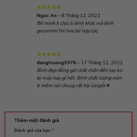
Được xếp
Ngoc An
–
8 Tháng 12, 2022
hạng
5
5
Bé mình k chịu ti bình khác mà bình
sao
grosmimi thì tvia bé hợp tác
Được xếp
dangtruong3976
–
17 Tháng 12, 2022
hạng
5
5
Bình đẹp đóng gói chắt chắn đến tay ko
sao
bị móp hay gì hết. Bình chất lượng núm
ti mềm nói chuug rất hài lòng👍 ♥️
Thêm một đánh giá
Đánh giá của bạn
*