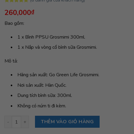
5.00
6
trên 5
260,000
₫
dựa trên
đánh giá
Bao gồm:
1 x Bình PPSU Grosmimi 300ml.
1 x Nắp và vòng cổ bình sữa Grosmimi.
Mô tả:
Hãng sản xuất: Go Green Life Grosmimi.
Nơi sản xuất: Hàn Quốc.
Dung tích bình sữa: 300ml.
Không có núm ti đi kèm.
Bình sữa Grosmimi PPSU 300ml (không núm ti) - màu Aqua Gr
THÊM VÀO GIỎ HÀNG