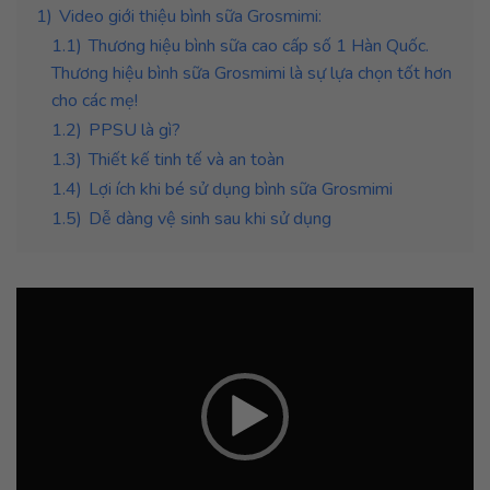
1)
Video giới thiệu bình sữa Grosmimi:
1.1)
Thương hiệu bình sữa cao cấp số 1 Hàn Quốc.
Thương hiệu bình sữa Grosmimi là sự lựa chọn tốt hơn
cho các mẹ!
1.2)
PPSU là gì?
1.3)
Thiết kế tinh tế và an toàn
1.4)
Lợi ích khi bé sử dụng bình sữa Grosmimi
1.5)
Dễ dàng vệ sinh sau khi sử dụng
Trình
chơi
Video