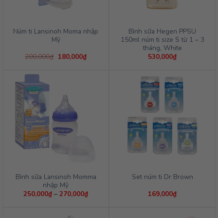
Núm ti Lansinoh Moma nhập
Bình sữa Hegen PPSU
Mỹ
150ml núm ti size S từ 1 – 3
tháng, White
Giá
Giá
200,000
₫
180,000
₫
530,000
₫
gốc
hiện
là:
tại
200,000₫.
là:
180,000₫.
Bình sữa Lansinoh Momma
Set núm ti Dr Brown
nhập Mỹ
Khoảng
250,000
₫
–
270,000
₫
169,000
₫
giá:
từ
250,000₫