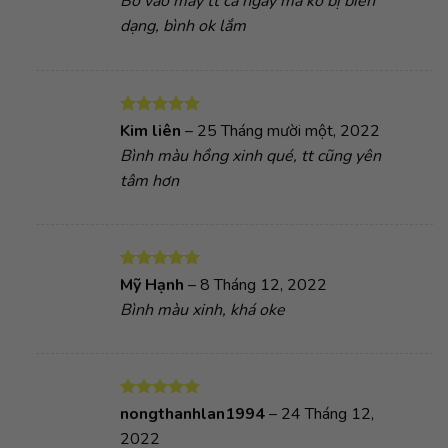
Bỏ vào máy tt cả ngày mà ko bị biến
sao
dạng, bình ok lắm
Được xếp
Kim liên
–
25 Tháng mười một, 2022
hạng
5
5
Bình màu hồng xinh qué, tt cũng yên
sao
tâm hơn
Được xếp
Mỹ Hạnh
–
8 Tháng 12, 2022
hạng
5
5
Bình màu xinh, khá oke
sao
Được xếp
nongthanhlan1994
–
24 Tháng 12,
hạng
5
5
2022
sao