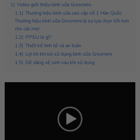
1)
Video giới thiệu bình sữa Grosmimi:
1.1)
Thương hiệu bình sữa cao cấp số 1 Hàn Quốc.
Thương hiệu bình sữa Grosmimi là sự lựa chọn tốt hơn
cho các mẹ!
1.2)
PPSU là gì?
1.3)
Thiết kế tinh tế và an toàn
1.4)
Lợi ích khi bé sử dụng bình sữa Grosmimi
1.5)
Dễ dàng vệ sinh sau khi sử dụng
Trình
chơi
Video