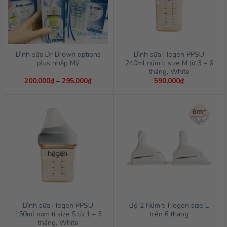
Bình sữa Dr Brown options
Bình sữa Hegen PPSU
plus nhập Mỹ
240ml núm ti size M từ 3 – 6
tháng, White
Khoảng
200,000
₫
–
295,000
₫
590,000
₫
giá:
từ
200,000₫
đến
295,000₫
Bình sữa Hegen PPSU
Bộ 2 Núm ti Hegen size L
150ml núm ti size S từ 1 – 3
trên 6 tháng
tháng, White