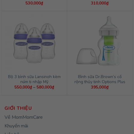
530,000
₫
310,000
₫
Bộ 3 bình sữa Lansinoh kèm
Bình sữa Dr.Brown’s cổ
núm ti nhập Mỹ
rộng thủy tinh Options Plus
Khoảng
550,000
₫
–
580,000
₫
395,000
₫
giá:
từ
550,000₫
đến
580,000₫
GIỚI THIỆU
Về MomMomCare
Khuyến mãi