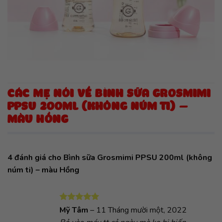
CÁC MẸ NÓI VỀ BÌNH SỮA GROSMIMI
PPSU 200ML (KHÔNG NÚM TI) –
MÀU HỒNG
4 đánh giá cho
Bình sữa Grosmimi PPSU 200ml (không
núm ti) – màu Hồng
Được xếp
Mỹ Tâm
–
11 Tháng mười một, 2022
hạng
5
5