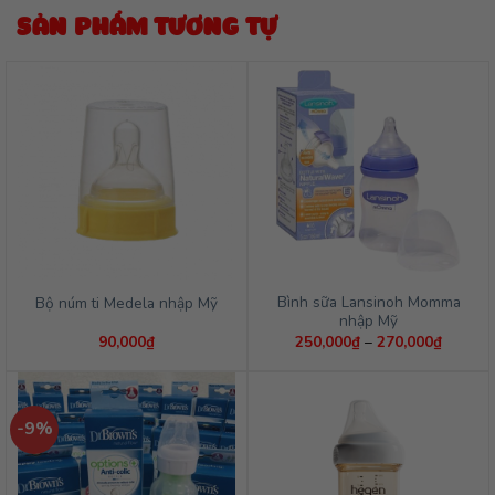
SẢN PHẨM TƯƠNG TỰ
Bình sữa Lansinoh Momma
Bộ núm ti Medela nhập Mỹ
nhập Mỹ
Khoảng
90,000
₫
250,000
₫
–
270,000
₫
giá:
từ
250,00
đến
270,00
-9%