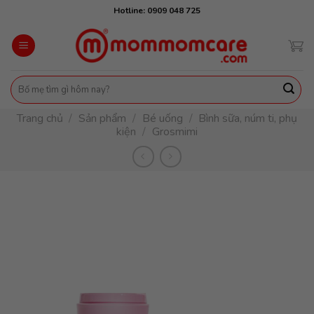
Skip
Hotline: 0909 048 725
to
content
Tìm
kiếm:
Trang chủ
/
Sản phẩm
/
Bé uống
/
Bình sữa, núm ti, phụ
kiện
/
Grosmimi