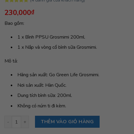
5.00
4
trên 5
230,000
₫
dựa trên
đánh giá
Bao gồm:
1 x Bình PPSU Grosmimi 200ml.
1 x Nắp và vòng cổ bình sữa Grosmimi.
Mô tả:
Hãng sản xuất: Go Green Life Grosmimi.
Nơi sản xuất: Hàn Quốc.
Dung tích bình sữa: 200ml.
Không có núm ti đi kèm.
Bình sữa Grosmimi PPSU 200ml (không núm ti) - màu Hồng số 
THÊM VÀO GIỎ HÀNG