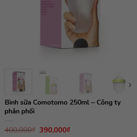
Bình sữa Comotomo 250ml – Công ty
phân phối
Giá
Giá
400,000
390,000
₫
₫
gốc
hiện