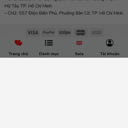
Mỹ Tây, TP. Hồ Chí Minh.
– CN2: 557 Điện Biên Phủ, Phường Bàn Cờ, TP. Hồ Chí Minh.
Trang chủ
Danh mục
Sale
Tài khoản