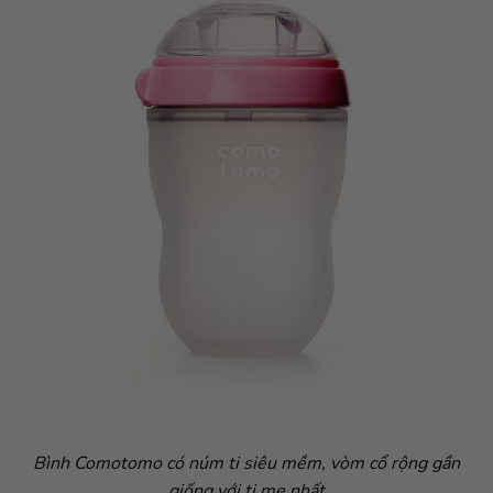
Bình Comotomo có núm ti siêu mềm, vòm cổ rộng gần
giống với ti mẹ nhất