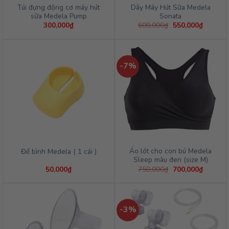
Túi đựng động cơ máy hút
Dây Máy Hút Sữa Medela
sữa Medela Pump
Sonata
Giá
Giá
300,000
₫
600,000
₫
550,000
₫
gốc
hiện
là:
tại
600,000₫.
là:
550,000
-7%
Áo lót cho con bú Medela
Đế bình Medela ( 1 cái )
Sleep màu đen (size M)
Giá
Giá
50,000
₫
750,000
₫
700,000
₫
gốc
hiện
là:
tại
750,000₫.
là:
700,000
-3%