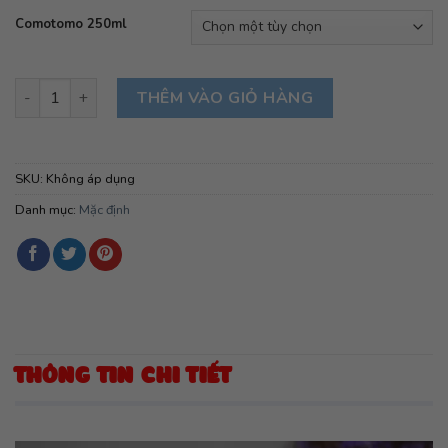
là:
tại
Comotomo 250ml
400,000₫.
là:
390,000₫.
Bình sữa Comotomo 250ml - Công ty phân phối số lượng
THÊM VÀO GIỎ HÀNG
SKU:
Không áp dụng
Danh mục:
Mặc định
THÔNG TIN CHI TIẾT