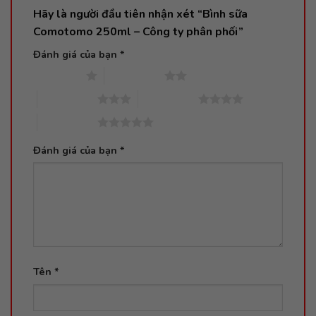
Hãy là người đầu tiên nhận xét “Bình sữa
Comotomo 250ml – Công ty phân phối”
Đánh giá của bạn
*
1 trên 5 sao
2 trên 5 sao
3 trên 5 sao
4 trên 5 sao
5 trên 5 sao
Đánh giá của bạn
*
Tên
*