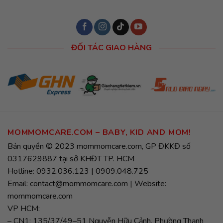
ĐỐI TÁC GIAO HÀNG
MOMMOMCARE.COM – BABY, KID AND MOM!
Bản quyền © 2023 mommomcare.com, GP ĐKKĐ số
0317629887 tại sở KHĐT TP. HCM
Hotline: 0932.036.123 | 0909.048.725
Email: contact@mommomcare.com | Website:
mommomcare.com
VP HCM:
– CN1: 135/37/49–51 Nguyễn Hữu Cảnh, Phường Thạnh