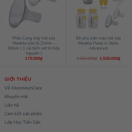
Phễu Cứng máy hút sữa
Bộ phụ kiện máy hút sữa
Medela size từ 21mm –
Medela Pump in Style
30mm ( 1 cái tách set từ hộp
Advanced
nguyên )
Giá
Giá
170,000
₫
1,550,000
₫
1,500,000
₫
gốc
hiện
là:
tại
1,550,000₫.
là:
1,500,
GIỚI THIỆU
Về MomMomCare
Khuyến mãi
Liên hệ
Cam kết sản phẩm
Lớp Học Tiền Sản