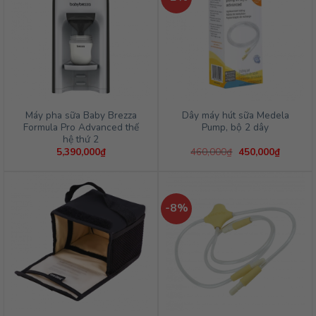
Máy pha sữa Baby Brezza
Dây máy hút sữa Medela
Formula Pro Advanced thế
Pump, bộ 2 dây
hệ thứ 2
Giá
Giá
5,390,000
₫
460,000
₫
450,000
₫
gốc
hiện
là:
tại
460,000₫.
là:
450,000
-8%