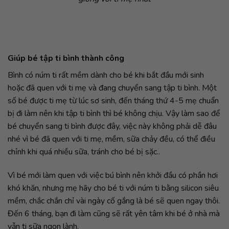
Giúp bé tập ti bình thành công
Bình có núm ti rất mềm dành cho bé khi bắt đầu mới sinh
hoặc đã quen với ti mẹ và đang chuyển sang tập ti bình. Một
số bé được ti mẹ từ lúc sơ sinh, đến tháng thứ 4-5 mẹ chuẩn
bị đi làm nên khi tập ti bình thì bé không chịu. Vậy làm sao để
bé chuyển sang ti bình được đây, việc này không phải dễ đâu
nhé vì bé đã quen với ti mẹ, mềm, sữa chảy đều, có thể điều
chỉnh khi quá nhiều sữa, tránh cho bé bị sặc..
Vì bé mới làm quen với việc bú bình nên khởi đầu có phần hơi
khó khăn, nhưng mẹ hãy cho bé ti với núm ti bằng silicon siêu
mềm, chắc chắn chỉ vài ngày cố gắng là bé sẽ quen ngay thôi.
Đến 6 tháng, bạn đi làm cũng sẽ rất yên tâm khi bé ở nhà mà
vẫn ti sữa ngon lành.