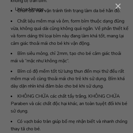
không bị tràn bỉm.
×
Upload Image...
Chun đùi vừa vặn tránh tình trạng làm da bé hằn đỏ.
Chất liệu mềm mại và ôm, form bỉm thuộc dạng đũng
vừa, không quá dài cũng không quá ngắn. Về phần thiết kế
và form dáng thì loại bỉm này đang làm khá tốt, mang lại
cảm giác thoải mái cho bé khi vận động.
Bỉm siêu mỏng, chỉ 2mm, tạo cho bé cảm giác thoải
mái và “mặc như không mặc”.
Bỉm có độ mềm tốt từ lưng thun đến mọi thứ đều rất
mềm mại vô cùng thoải mái cho trẻ khi sử dụng. Bỉm khá
dày dặn nhìn khá đảm bảo cho bé khi sử dụng.
KHÔNG CHỨA các chất tẩy trắng, KHÔNG CHỨA
Paraben và các chất độc hại khác, an toàn tuyệt đối khi bé
sử dụng.
Có vạch báo tràn giúp bố mẹ nhận biết và nhanh chóng
thay tã cho bé.