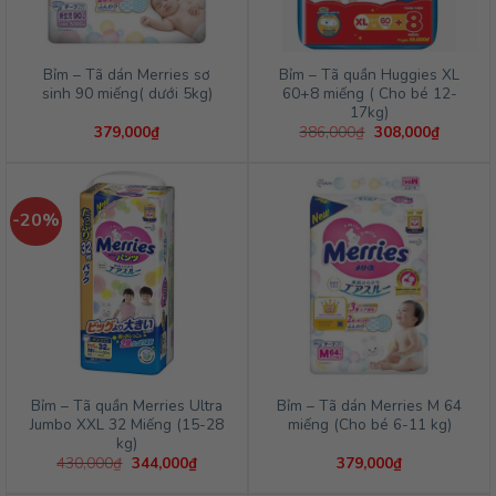
Bỉm – Tã dán Merries sơ
Bỉm – Tã quần Huggies XL
sinh 90 miếng( dưới 5kg)
60+8 miếng ( Cho bé 12-
17kg)
Giá
Giá
379,000
₫
386,000
₫
308,000
₫
gốc
hiện
là:
tại
386,000₫.
là:
308,000
-20%
Bỉm – Tã quần Merries Ultra
Bỉm – Tã dán Merries M 64
Jumbo XXL 32 Miếng (15-28
miếng (Cho bé 6-11 kg)
kg)
Giá
Giá
430,000
₫
344,000
₫
379,000
₫
gốc
hiện
là:
tại