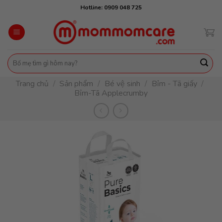
Skip
Hotline: 0909 048 725
to
content
Tìm
kiếm:
Trang chủ
/
Sản phẩm
/
Bé vệ sinh
/
Bỉm - Tã giấy
/
Bỉm-Tã Applecrumby