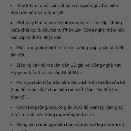
Được làm ra với các vật liệu có nguồn gốc tự nhiên,
dựa trên nền tảng thực vật.
Bột giấy làm ra bỉm Applecrumby rất cao cấp, không
chứa chất clo & đều tới từ Phần Lan! Công nghệ thấm hút
cao cấp nhất từ Nhật Bản.
Mặt trong bỉm thiết kế ô kim cương giúp phân phối độ
ẩm đều.
Bảo vệ và khô ráo lên đến 10 giờ với Công nghệ hạt
Polymer hấp thụ cao cấp Nhật Bản
03 vạch báo hiệu tràn bỉm: Khi vạch trên tã bỉm của bé
thay đổi màu sắc là báo hiệu mẹ biết rằng “Đã đến lúc
thay tã!”…
Chun lưng rộng, cao, co giãn 360 độ đem lại cảm giác
thoải mái khi vận động mà không lo tụt xệ.
Băng dính cuốn gọn bỉm bảo vệ môi trường sau khi sử