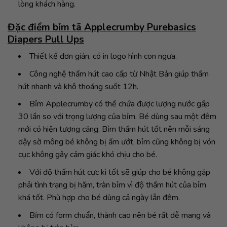
lòng khách hàng.
Đặc điểm bỉm tã Applecrumby Purebasics
Diapers Pull Ups
Thiết kế đơn giản, có in logo hình con ngựa.
Công nghệ thấm hút cao cấp từ Nhật Bản giúp thấm
hút nhanh và khô thoáng suốt 12h.
Bỉm Applecrumby có thể chứa được lượng nước gấp
30 lần so với trọng lượng của bỉm. Bé dùng sau một đêm
mới có hiện tượng căng. Bỉm thấm hút tốt nên mỗi sáng
dậy sờ mông bé không bị ẩm ướt, bỉm cũng không bị vón
cục không gây cảm giác khó chịu cho bé.
Với độ thấm hút cực kì tốt sẽ giúp cho bé không gặp
phải tình trạng bị hăm, tràn bỉm vì độ thấm hút của bỉm
khá tốt. Phù hợp cho bé dùng cả ngày lẫn đêm.
Bỉm có form chuẩn, thành cao nên bé rất dễ mang và