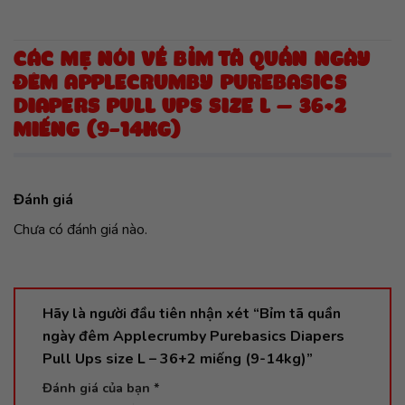
CÁC MẸ NÓI VỀ BỈM TÃ QUẦN NGÀY
ĐÊM APPLECRUMBY PUREBASICS
DIAPERS PULL UPS SIZE L – 36+2
MIẾNG (9-14KG)
Đánh giá
Chưa có đánh giá nào.
Hãy là người đầu tiên nhận xét “Bỉm tã quần
ngày đêm Applecrumby Purebasics Diapers
Pull Ups size L – 36+2 miếng (9-14kg)”
Đánh giá của bạn
*