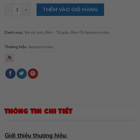
Bỉm tã quần ngày đêm Applecrumby Purebasics Diapers Pull Up
THÊM VÀO GIỎ HÀNG
Danh mục:
Bé vệ sinh
,
Bỉm - Tã giấy
,
Bỉm-Tã Applecrumby
Thương hiệu:
Applecrumby
THÔNG TIN CHI TIẾT
Giới thiệu thương hiệu: