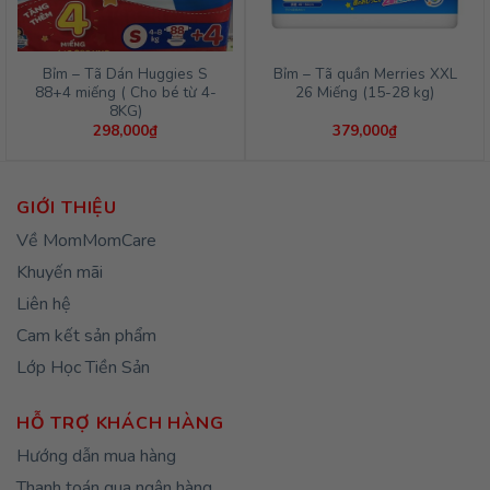
Bỉm – Tã Dán Huggies S
Bỉm – Tã quần Merries XXL
88+4 miếng ( Cho bé từ 4-
26 Miếng (15-28 kg)
8KG)
298,000
₫
379,000
₫
GIỚI THIỆU
Về MomMomCare
Khuyến mãi
Liên hệ
Cam kết sản phẩm
Lớp Học Tiền Sản
HỖ TRỢ KHÁCH HÀNG
Hướng dẫn mua hàng
Thanh toán qua ngân hàng