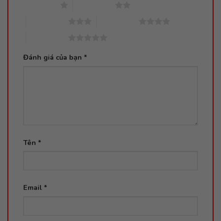
1 trên 5 sao
2 trên 5 sao
3 trên 5 sao
4 trên 5 sao
5 trên 5 sao
Đánh giá của bạn
*
Tên
*
Email
*