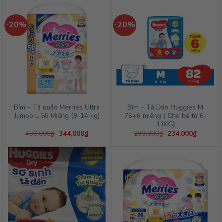
430,000₫.
là:
344,000₫.
-20%
-20%
Bỉm – Tã quần Merries Ultra
Bỉm – Tã Dán Huggies M
Jumbo L 56 Miếng (9-14 kg)
76+6 miếng ( Cho bé từ 6-
11KG)
Giá
Giá
Giá
Giá
430,000
₫
344,000
₫
293,000
₫
234,000
₫
gốc
hiện
gốc
hiện
là:
tại
là:
tại
430,000₫.
là:
293,000₫.
là:
344,000₫.
234,000