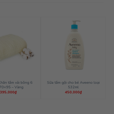
Khăn tắm vải bông 6
Sữa tắm gội cho bé Aveeno loại
 70×95 – Vàng
532ml
395,000
₫
450,000
₫