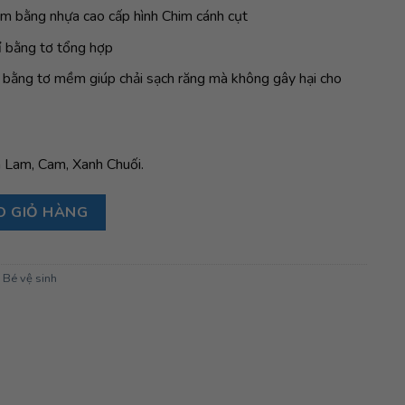
cầm bằng nhựa cao cấp hình Chim cánh cụt
ỉ bằng tơ tổng hợp
 bằng tơ mềm giúp chải sạch răng mà không gây hại cho
 Lam, Cam, Xanh Chuối.
ượng
O GIỎ HÀNG
,
Bé vệ sinh