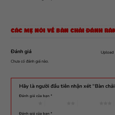
CÁC MẸ NÓI VỀ BÀN CHẢI ĐÁNH RĂ
Đánh giá
Upload 
Chưa có đánh giá nào.
Hãy là người đầu tiên nhận xét “Bàn chả
Đánh giá của bạn
*
1 trên 5 sao
2 trên 5 sao
3 trên 5 sao
Đánh giá của bạn
*