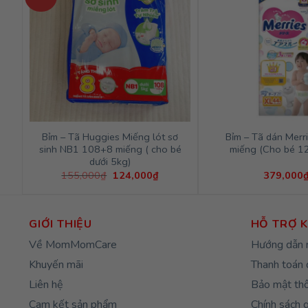
Bỉm – Tã Huggies Miếng lót sơ
Bỉm – Tã dán Merr
sinh NB1 108+8 miếng ( cho bé
miếng (Cho bé 1
dưới 5kg)
Giá
Giá
155,000
₫
124,000
₫
379,000
gốc
hiện
là:
tại
155,000₫.
là:
124,000₫.
GIỚI THIỆU
HỖ TRỢ 
Về MomMomCare
Hướng dẫn 
Khuyến mãi
Thanh toán 
Liên hệ
Bảo mật thô
Cam kết sản phẩm
Chính sách 