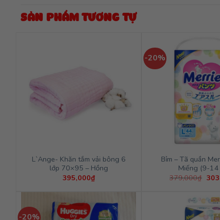
SẢN PHẨM TƯƠNG TỰ
-20%
L`Ange- Khăn tắm vải bông 6
Bỉm – Tã quần Mer
lớp 70×95 – Hồng
Miếng (9-14 
Giá
395,000
₫
379,000
₫
303
gốc
là:
379
-20%