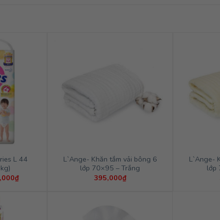
ries L 44
L`Ange- Khăn tắm vải bông 6
L`Ange- 
kg)
lớp 70×95 – Trắng
lớp
Giá
,000
₫
395,000
₫
hiện
tại
,000₫.
là:
303,000₫.