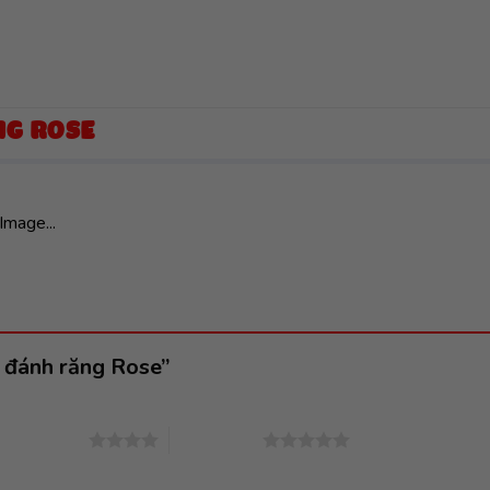
NG ROSE
Image...
i đánh răng Rose”
4 trên 5 sao
5 trên 5 sao