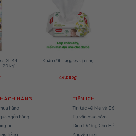
ies XL 44
Khăn ướt Huggies dịu nhẹ
2-20 kg)
₫
46,000
₫
KHÁCH HÀNG
TIỆN ÍCH
mua hàng
Tin tức về Mẹ và Bé
qua ngân hàng
Tư vấn mua sắm
ng tin
Dinh Dưỡng Cho Bé
giao hàng
Khuyến mãi