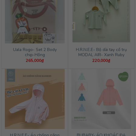
Uala Rogo- Set 2 Body
H.R.N.E.E- Bộ dài tay cổ trụ
chip-Hồng
MODAL AIR- Xanh Ruby
265,000
₫
220,000
₫
H.R.N.E.E- Áo chống nắng
BUBABY- ÁO KHOÁC ĐA