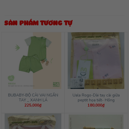
SẢN PHẨM TƯƠNG TỰ
BUBABY-BỘ CÀI VAI NGẮN
Uala Rogo-Dài tay cài giữa
TAY _ XANH LÁ
peptit họa tiết- Hồng
225,000
₫
180,000
₫