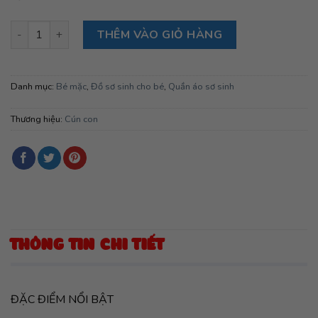
Áo trắng cổ tim ngắn tay ( Size 2)- CÚN CON số lượng
THÊM VÀO GIỎ HÀNG
Danh mục:
Bé mặc
,
Đồ sơ sinh cho bé
,
Quần áo sơ sinh
Thương hiệu:
Cún con
THÔNG TIN CHI TIẾT
ĐẶC ĐIỂM NỔI BẬT