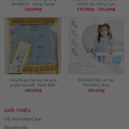
BAMBOO- Hồng Candy
NĂNG 4S_Hồng Cam
Khoảng
220,000
₫
235,000
₫
–
255,000
₫
giá:
từ
235,00
đến
255,00
Uala Rogo-Dài tay cài giữa
BUBABY-Bộ cộc tay
peptit họa tiết- Xanh Biển
PYJAMAS_Blue
180,000
₫
295,000
₫
GIỚI THIỆU
Về MomMomCare
Khuyến mãi