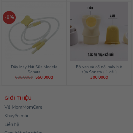
-8%
Dây Máy Hút Sữa Medela
Bộ van và cổ nối máy hút
Sonata
sữa Sonata ( 1 cái )
Giá
Giá
600,000
₫
550,000
₫
300,000
₫
gốc
hiện
là:
tại
600,000₫.
là:
550,000₫.
GIỚI THIỆU
Về MomMomCare
Khuyến mãi
Liên hệ
Cam kết sản phẩm