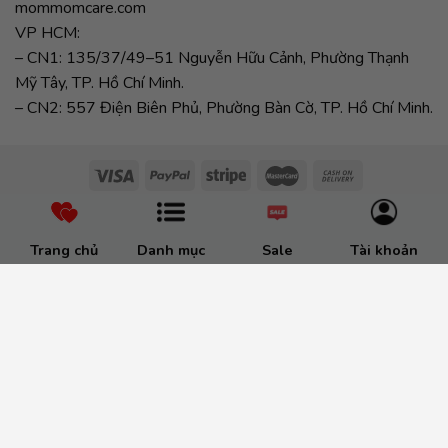
mommomcare.com
VP HCM:
– CN1: 135/37/49–51 Nguyễn Hữu Cảnh, Phường Thạnh
Mỹ Tây, TP. Hồ Chí Minh.
– CN2: 557 Điện Biên Phủ, Phường Bàn Cờ, TP. Hồ Chí Minh.
Trang chủ
Danh mục
Sale
Tài khoản