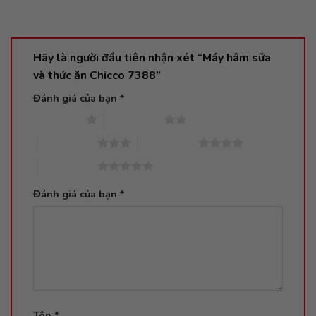
Hãy là người đầu tiên nhận xét “Máy hâm sữa
và thức ăn Chicco 7388”
Đánh giá của bạn
*
1 trên 5 sao
2 trên 5 sao
3 trên 5 sao
4 trên 5 sao
5 trên 5 sao
Đánh giá của bạn
*
Tên
*