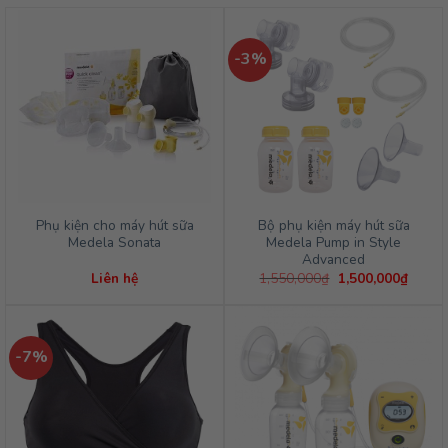
-3%
Phụ kiện cho máy hút sữa
Bộ phụ kiện máy hút sữa
Medela Sonata
Medela Pump in Style
Advanced
Giá
Giá
Liên hệ
1,550,000
₫
1,500,000
₫
gốc
hiện
là:
tại
1,550,000₫.
là:
1,500,
-7%