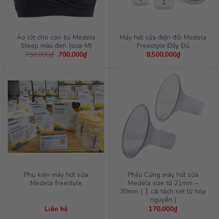
Áo lót cho con bú Medela
Máy hút sữa điện đôi Medela
Sleep màu đen (size M)
Freestyle Đầy Đủ
Giá
Giá
750,000
₫
700,000
₫
8,500,000
₫
gốc
hiện
là:
tại
750,000₫.
là:
700,000₫.
Phụ kiện máy hút sữa
Phễu Cứng máy hút sữa
Medela freestyle
Medela size từ 21mm –
30mm ( 1 cái tách set từ hộp
nguyên )
Liên hệ
170,000
₫