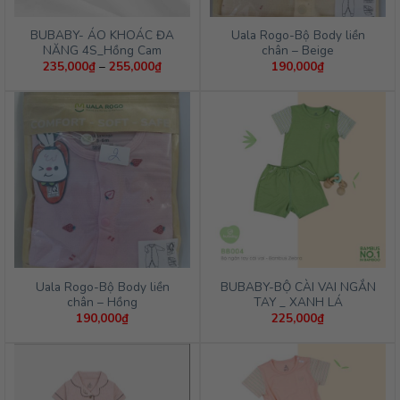
BUBABY- ÁO KHOÁC ĐA
Uala Rogo-Bộ Body liền
NĂNG 4S_Hồng Cam
chân – Beige
Khoảng
235,000
₫
–
255,000
₫
190,000
₫
giá:
từ
235,000₫
đến
255,000₫
Uala Rogo-Bộ Body liền
BUBABY-BỘ CÀI VAI NGẮN
chân – Hồng
TAY _ XANH LÁ
190,000
₫
225,000
₫