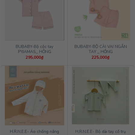
BUBABY-Bộ cộc tay
BUBABY-BỘ CÀI VAI NGẮN
PYJAMAS_ HỒNG
TAY _ HỒNG
295,000
₫
225,000
₫
H.R.N.E.E- Áo chống nắng
H.R.N.E.E- Bộ dài tay cổ trụ