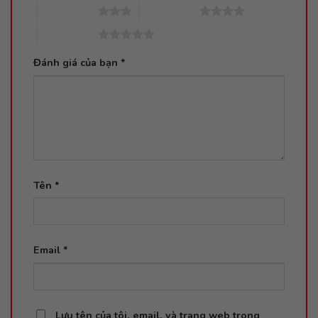
3 trên 5 sao
4 trên 5 sao
5 trên 5 sao
Đánh giá của bạn
*
Tên
*
Email
*
Lưu tên của tôi, email, và trang web trong