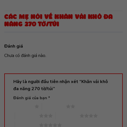
CÁC MẸ NÓI VỀ KHĂN VẢI KHÔ ĐA
NĂNG 270 TỜ/TÚI
Đánh giá
Chưa có đánh giá nào.
Hãy là người đầu tiên nhận xét “Khăn vải khô
đa năng 270 tờ/túi”
Đánh giá của bạn
*
1 trên 5 sao
2 trên 5 sao
3 trên 5 sao
4 trên 5 sao
5 trên 5 sao