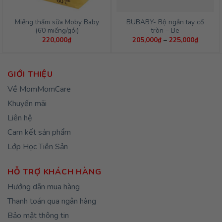
Miếng thấm sữa Moby Baby
BUBABY- Bộ ngắn tay cổ
(60 miếng/gói)
tròn – Be
Khoảng
220,000
₫
205,000
₫
–
225,000
₫
giá:
từ
205,00
đến
225,00
GIỚI THIỆU
Về MomMomCare
Khuyến mãi
Liên hệ
Cam kết sản phẩm
Lớp Học Tiền Sản
HỖ TRỢ KHÁCH HÀNG
Hướng dẫn mua hàng
Thanh toán qua ngân hàng
Bảo mật thông tin