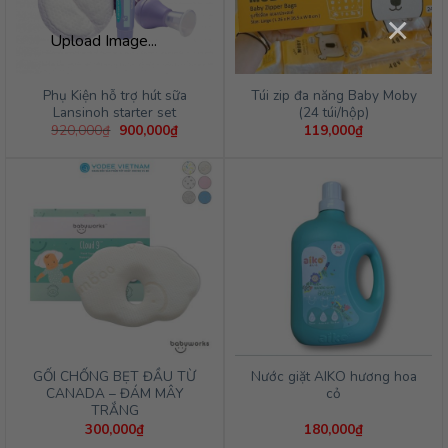
×
Upload Image...
Phụ Kiện hỗ trợ hút sữa
Túi zip đa năng Baby Moby
Lansinoh starter set
(24 túi/hộp)
Giá
Giá
920,000
₫
900,000
₫
119,000
₫
gốc
hiện
là:
tại
920,000₫.
là:
900,000₫.
GỐI CHỐNG BẸT ĐẦU TỪ
Nước giặt AIKO hương hoa
CANADA – ĐÁM MÂY
cỏ
TRẮNG
300,000
₫
180,000
₫