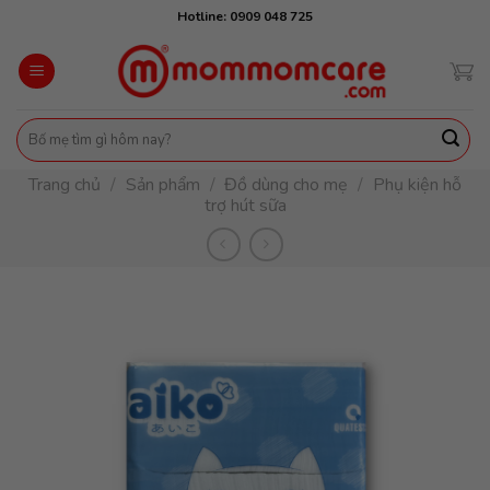
Skip
Hotline: 0909 048 725
to
content
Tìm
kiếm:
Trang chủ
/
Sản phẩm
/
Đồ dùng cho mẹ
/
Phụ kiện hỗ
trợ hút sữa